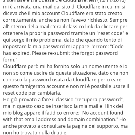
sistemare e tra queste c'è Cloudflare. Ieri (13/11/2016)
mi è arrivata una mail dal sito di Cloudflare in cui mi si
diceva che il mio account Cloudflare era stato creato
correttamente, anche se non l'avevo richiesto. Sempre
all'interno della mail c'era il classico link da cliccare per
ottenere la propria password tramite un "reset code" e
qui sorge il mio problema, dato che quando tento di
impostare la mia password mi appare l'errore: "Code
has expired. Please re-submit the forgot password
form."
Cloudflare però mi ha fornito solo un nome utente e io
non so come uscire da questa situazione, dato che non
conosco la password usata da Cloudflare per creare
questo famigerato account e non mi è possibile usare il
reset code per cambiarla.
Ho già provato a fare il classico "recupera password",
ma in questo caso se inserisco la mia mail e il link del
mio blog appare il fatidico errore: "No account found
with that email address and domain combination." Ho
anche provato a consultare la pagina del supporto, ma
non ho trovato nulla di utile.