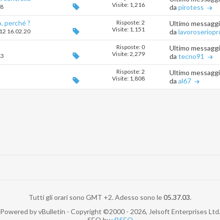
Visite: 1,216
38
da
pirotess
o, perché ?
Risposte: 2
Ultimo messagg
Visite: 1,151
012 16.02.20
da
lavoroseriopr
Risposte: 0
Ultimo messagg
Visite: 2,279
13
da
tecno91
Risposte: 2
Ultimo messagg
Visite: 1,808
da
al67
Tutti gli orari sono GMT +2. Adesso sono le
05.37.03
.
Powered by vBulletin - Copyright ©2000 - 2026, Jelsoft Enterprises Ltd
SEO by
vBSEO