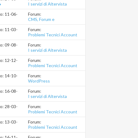
I servizi di Altervista
Forum:
io: 11-06-2014
11.27.29
CMS, Forum e
preconfezionati
Forum:
io: 11-03-2014
20.54.28
Problemi Tecnici Account
Forum:
io: 09-08-2015
17.05.54
I servizi di Altervista
Forum:
io: 12-12-2013
23.24.59
Problemi Tecnici Account
Forum:
io: 14-10-2013
15.06.40
WordPress
Forum:
io: 16-08-2013
16.53.37
I servizi di Altervista
Forum:
io: 28-03-2013
18.09.48
Problemi Tecnici Account
Forum:
io: 13-03-2013
11.50.57
Problemi Tecnici Account
Forum:
io: 16-11-2012
13.30.46