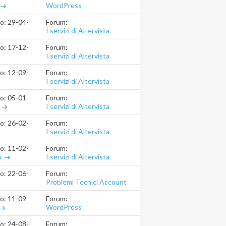
WordPress
Forum:
io: 29-04-2019
21.28.12
I servizi di Altervista
Forum:
io: 17-12-2018
02.09.51
I servizi di Altervista
Forum:
io: 12-09-2018
11.39.23
I servizi di Altervista
Forum:
io: 05-01-2018
03.01.15
I servizi di Altervista
Forum:
io: 26-02-2017
11.56.37
I servizi di Altervista
Forum:
io: 11-02-2016
10.54.31
I servizi di Altervista
o
Forum:
io: 22-06-2015
16.03.58
Problemi Tecnici Account
Forum:
io: 11-09-2014
10.06.46
WordPress
Forum:
io: 24-08-2014
20.36.10