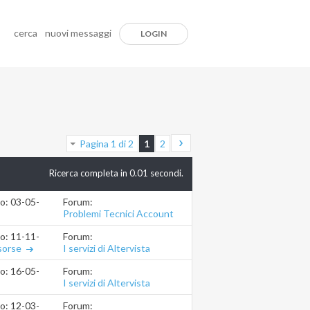
cerca
nuovi messaggi
LOGIN
Pagina 1 di 2
1
2
Ricerca completa in
0.01
secondi.
Forum:
io: 03-05-2025
11.45.29
Problemi Tecnici Account
Forum:
io: 11-11-2022
15.28.19
I servizi di Altervista
sorse
Forum:
io: 16-05-2020
12.39.00
I servizi di Altervista
Forum:
io: 12-03-2020
12.31.07