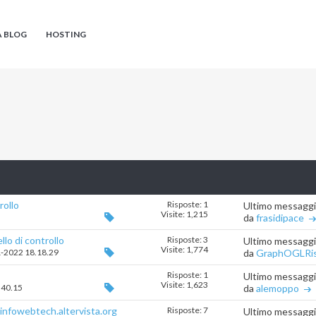
A BLOG
HOSTING
rollo
Risposte: 1
Ultimo messagg
Visite: 1,215
da
frasidipace
lo di controllo
Risposte: 3
Ultimo messagg
Visite: 1,774
11-2022 18.18.29
da
GraphOGLRi
Risposte: 1
Ultimo messagg
Visite: 1,623
.40.15
da
alemoppo
 infowebtech.altervista.org
Risposte: 7
Ultimo messagg