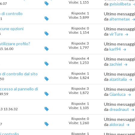
Visite: 1,155
26.07
da
gvisiolibeta
 di controllo
Risposte: 1
Ultimo messagg
Visite: 5,899
21
da
altermetax
cune opzioni
Risposte: 0
Ultimo messagg
Visite: 1,154
8
da
virTure
ilizzare profilo?
Risposte: 3
Ultimo messagg
Visite: 1,797
 15.16.00
da
karl94
Risposte: 4
Ultimo messagg
Visite: 1,253
2
da
zachiel
di controllo dal sito
Risposte: 1
Ultimo messagg
Visite: 1,824
.50
da
alzatitalia
cesso al pannello di
Risposte: 3
Ultimo messagg
Visite: 1,872
49.59
da
Gianluca
Risposte: 1
Ultimo messagg
Visite: 1,105
13 13.36.32
da
dreadnaut
Risposte: 0
Ultimo messagg
Visite: 1,260
57
da
aldoraul
i controllo
Risposte: 1
Ultimo messagg