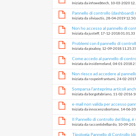
Iniziata da
infowebtech
‎, 10-03-2020 12
Pannello di controllo (dashboard) 
Iniziata da
silviaactis
‎, 28-04-2019 12.50
Non ho accesso al pannello di cont
Iniziata da
justeff
‎, 17-12-2018 01.01.33
Problemi con il pannello di controll
Iniziata da
pixaboy
‎, 12-09-2018 11.25.3
Come accedo al pannello di contro
Iniziata da
insidemeland
‎, 04-01-2018 2
Non riesco ad accedere al pannello
dell'ACCOUNT
Iniziata da
rospeinfrantumi
‎, 24-02-201
Somparsa l'anteprima articoli anc
Iniziata da
borgofabriano
‎, 11-02-2016 
e-mail non valida per accesso pann
Iniziata da
innocenzobortone
‎, 14-06-2
Il Pannello di controllo del Blog, è
Iniziata da
raccontidelbardo
‎, 10-09-20
Tipologia Pannello di Controllo (