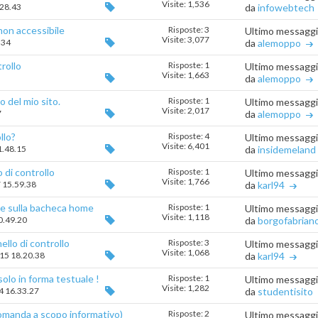
Visite: 1,536
.28.43
da
infowebtech
non accessibile
Risposte: 3
Ultimo messagg
Visite: 3,077
.34
da
alemoppo
rollo
Risposte: 1
Ultimo messagg
Visite: 1,663
da
alemoppo
o del mio sito.
Risposte: 1
Ultimo messagg
Visite: 2,017
7
da
alemoppo
llo?
Risposte: 4
Ultimo messagg
Visite: 6,401
1.48.15
da
insidemeland
 di controllo
Risposte: 1
Ultimo messagg
Visite: 1,766
7 15.59.38
da
karl94
he sulla bacheca home
Risposte: 1
Ultimo messagg
Visite: 1,118
10.49.20
da
borgofabrian
ello di controllo
Risposte: 3
Ultimo messagg
Visite: 1,068
015 18.20.38
da
karl94
 solo in forma testuale !
Risposte: 1
Ultimo messagg
Visite: 1,282
14 16.33.27
da
studentisito
domanda a scopo informativo)
Risposte: 2
Ultimo messagg