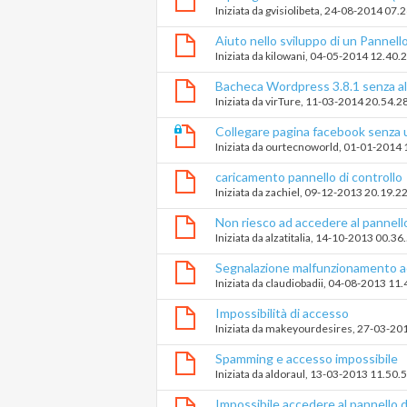
Iniziata da
gvisiolibeta
‎, 24-08-2014 07.
Aiuto nello sviluppo di un Pannello
Iniziata da
kilowani
‎, 04-05-2014 12.40.
Bacheca Wordpress 3.8.1 senza al
Iniziata da
virTure
‎, 11-03-2014 20.54.2
Collegare pagina facebook senza ut
Iniziata da
ourtecnoworld
‎, 01-01-2014
caricamento pannello di controllo
Iniziata da
zachiel
‎, 09-12-2013 20.19.2
Non riesco ad accedere al pannello 
Iniziata da
alzatitalia
‎, 14-10-2013 00.36
Segnalazione malfunzionamento ac
controllo
Iniziata da
claudiobadii
‎, 04-08-2013 11.
Impossibilità di accesso
Iniziata da
makeyourdesires
‎, 27-03-20
Spamming e accesso impossibile
Iniziata da
aldoraul
‎, 13-03-2013 11.50.
Impossibile accedere al pannello d