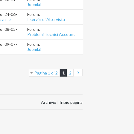
Joomla!
Forum:
io: 24-06-2012
19.19.14
I servizi di Altervista
ova
Forum:
io: 08-05-2012
17.50.13
Problemi Tecnici Account
Forum:
io: 09-07-2011
21.32.42
Joomla!
Pagina 1 di 2
1
2
Archivio
|
Inizio pagina
.