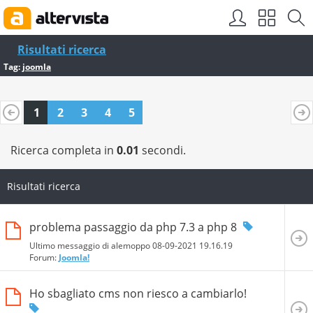
Risultati ricerca
Tag:
joomla
1
2
3
4
5
Ricerca completa in
0.01
secondi.
Risultati ricerca
problema passaggio da php 7.3 a php 8
Ultimo messaggio di alemoppo 08-09-2021
19.16.19
Forum:
Joomla!
Ho sbagliato cms non riesco a cambiarlo!