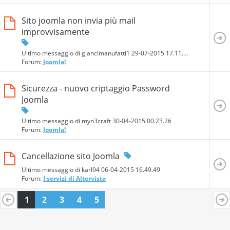
Sito joomla non invia più mail
improvvisamente
Ultimo messaggio di gianclmanufatti1 29-07-2015
17.11.34
Forum:
Joomla!
Sicurezza - nuovo criptaggio Password
Joomla
Ultimo messaggio di myn3craft 30-04-2015
00.23.26
Forum:
Joomla!
Cancellazione sito Joomla
Ultimo messaggio di karl94 06-04-2015
16.49.49
Forum:
I servizi di Altervista
1
2
3
4
5