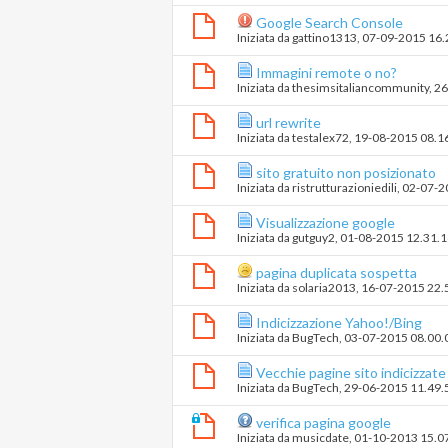
Google Search Console
Iniziata da
gattino1313
‎, 07-09-2015 16
Immagini remote o no?
Iniziata da
thesimsitaliancommunity
‎, 
url rewrite
Iniziata da
testalex72
‎, 19-08-2015 08.1
sito gratuito non posizionato
Iniziata da
ristrutturazioniedili
‎, 02-07-
Visualizzazione google
Iniziata da
gutguy2
‎, 01-08-2015 12.31.
pagina duplicata sospetta
Iniziata da
solaria2013
‎, 16-07-2015 22.
Indicizzazione Yahoo!/Bing
Iniziata da
BugTech
‎, 03-07-2015 08.00.
Vecchie pagine sito indicizzate
Iniziata da
BugTech
‎, 29-06-2015 11.49.
verifica pagina google
Iniziata da
musicdate
‎, 01-10-2013 15.0