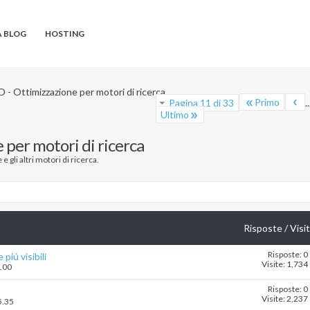
A BLOG
HOSTING
 - Ottimizzazione per motori di ricerca
Primo
Pagina 11 di 33
..
Ultimo
 per motori di ricerca
e gli altri motori di ricerca.
Risposte
/
Visi
Risposte: 0
iú visibili
Visite: 1,734
3.00
Risposte: 0
Visite: 2,237
5.35