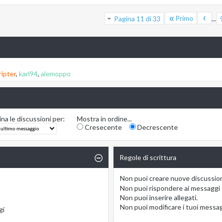
Primo
Pagina 11 di 33
...
ripter
,
karl94
,
alemoppo
na le discussioni per:
Mostra in ordine...
Cresecente
Decrescente
Regole di scrittura
Non puoi
creare nuove discussio
Non puoi
rispondere ai messaggi
Non puoi
inserire allegati.
Non puoi
modificare i tuoi messa
gi