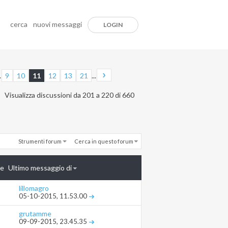
cerca
nuovi messaggi
LOGIN
.
9
10
11
12
13
21
...
Visualizza discussioni da 201 a 220 di 660
Strumenti forum
Cerca in questo forum
te
Ultimo messaggio di
lillomagro
05-10-2015,
11.53.00
grutamme
09-09-2015,
23.45.35