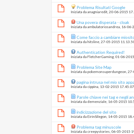
Problema Risultati Google
Iniziata da
anagniaredit
‎, 20-06-2015 17
Una povera disperata - cloak
Iniziata da
ambulatoriosandrea
‎, 16-06
Come faccio a cambiare miosito.
Iniziata da
hitsline
‎, 27-05-2015 11.13.5
Authentication Required!
Iniziata da
FletcherGaming
‎, 01-06-201
Problema Site Map
Iniziata da
pokemonsuperdungeon
‎, 2
pagina intrusa nel mio sito app
Iniziata da
cippina
‎, 13-02-2015 17.45.07
Parole chiave nei tag e negli 
Iniziata da
demenziale
‎, 16-05-2015 10.
indicizzazione del sito
Iniziata da
EirinSilegon
‎, 14-05-2015 18.
Problema tag minuscole
Iniziata da
creepystories
‎, 06-05-2015 