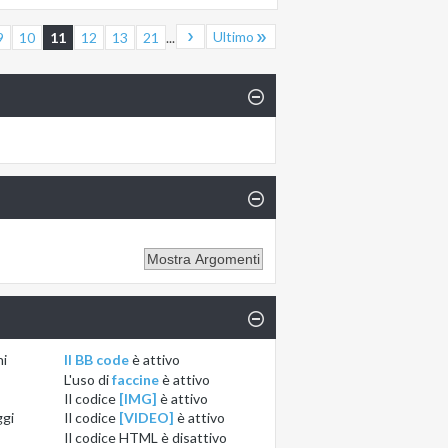
Ultimo
9
10
11
12
13
21
...
ni
Il BB code
è
attivo
L'uso di
faccine
è
attivo
Il codice
[IMG]
è
attivo
ggi
Il codice
[VIDEO]
è
attivo
Il codice HTML è
disattivo