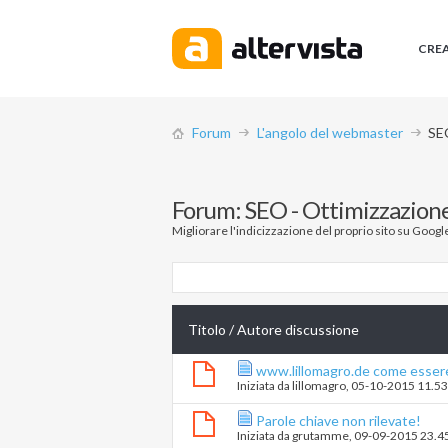
CRE
Forum
L'angolo del webmaster
SEO
Forum:
SEO - Ottimizzazione
Migliorare l'indicizzazione del proprio sito su Google 
Titolo
/
Autore discussione
www.lillomagro.de come essere p
Iniziata da
lillomagro
‎, 05-10-2015 11.5
Parole chiave non rilevate!
Iniziata da
grutamme
‎, 09-09-2015 23.4