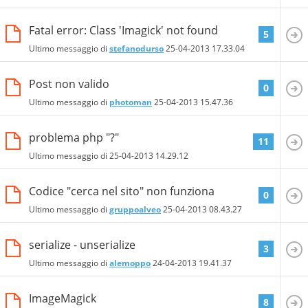
Fatal error: Class 'Imagick' not found
5
Ultimo messaggio di
stefanodurso
25-04-2013
17.33.04
Post non valido
0
Ultimo messaggio di
photoman
25-04-2013
15.47.36
problema php "?"
11
Ultimo messaggio di
25-04-2013
14.29.12
Codice "cerca nel sito" non funziona
0
Ultimo messaggio di
gruppoalveo
25-04-2013
08.43.27
serialize - unserialize
3
Ultimo messaggio di
alemoppo
24-04-2013
19.41.37
ImageMagick
8