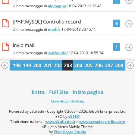
Ultimo messaggio di
alemoppo
18-04-2013
11.28.48
[PHP,MySQL] Controllo record
6
Ultimo messaggio di
mathis
17-04-2013
20.15.11
Invio mail
1
Ultimo messaggio di
saitfainder
17-04-2013
10.55.34
6
197
198
199
200
201
202
203
204
205
206
207
208
209
0
221
222
Entra
Full Site
Inizio pagina
Crea blog
-
Hosting
Powered by vBulletin - Copyright ©2000 - 2026, Jelsoft Enterprises Ltd.
SEO by
vBSEO
Traduzione italiana :
www.vbulletin.it
e
www.tecnology-tribe.com
vBulletin Metro Mobile Theme
by
PixelGoose Studio