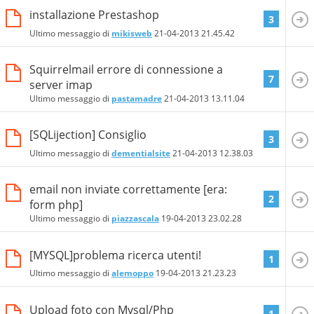
installazione Prestashop
3
Ultimo messaggio di
mikisweb
21-04-2013
21.45.42
Squirrelmail errore di connessione a
7
server imap
Ultimo messaggio di
pastamadre
21-04-2013
13.11.04
[SQLijection] Consiglio
3
Ultimo messaggio di
dementialsite
21-04-2013
12.38.03
email non inviate correttamente [era:
2
form php]
Ultimo messaggio di
piazzascala
19-04-2013
23.02.28
[MYSQL]problema ricerca utenti!
1
Ultimo messaggio di
alemoppo
19-04-2013
21.23.23
Upload foto con Mysql/Php
1