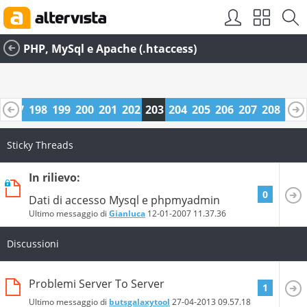
PHP, MySql e Apache (.htaccess)
6
197
198
199
200
201
202
203
204
205
206
207
208
209
0
221
222
Sticky Threads
In rilievo:
0
Dati di accesso Mysql e phpmyadmin
Ultimo messaggio di
Gianluca
12-01-2007
11.37.36
Discussioni
Problemi Server To Server
1
Ultimo messaggio di
butsgalaxytool
27-04-2013
09.57.18