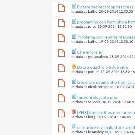
Evitare redirect loop htaccess
Iniziata da
Luffio
‎, 20-09-2014 12.05.55
problemino con form php e htm
Iniziata da
pajot
‎, 19-09-2014 12.31.30
Problema con rewrite htacces
Iniziata da
Luffio
‎, 19-09-2014 12.38.10
Che errore è?
Iniziata da
gruppoalveo
‎, 18-09-2014 22
Data a quattro o a due cifre
Iniziata da
portier
‎, 15-09-2014 18.39.46
Generare pagine php tramite 
Iniziata da
nicolaferrarese
‎, 16-09-2014
funzioni bloccate php
Iniziata da
Salvy95
‎, 30-12-2010 17.08.5
[PHP] htmlentities non funzion
Iniziata da
borg
‎, 16-09-2014 19.40.09
contatore e visualizatore utent
Iniziata da
bennyboy90
‎, 13-09-2014 14