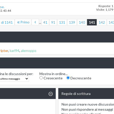
Risposte: 1
se.
Visite: 1,179
22.43.44
Primo
 di 1141
...
41
91
131
139
140
141
142
14
ripter
,
karl94
,
alemoppo
na le discussioni per:
Mostra in ordine...
Cresecente
Decrescente
Regole di scrittura
Non puoi
creare nuove discussio
Non puoi
rispondere ai messaggi