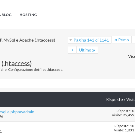
A BLOG
HOSTING
Primo
, MySql e Apache (.htaccess)
Pagina 141 di 1141
Ultimo
Vis
(.htaccess)
che. Configurazione dei files .htaccess.
Risposte
/
Visi
Risposte: 0
Mysql e phpmyadmin
Visite: 95,455
36
Risposte: 10
Visite: 1,831
21