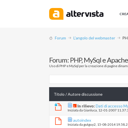
CRE
Forum
L'angolo del webmaster
PHP
Forum:
PHP, MySql e Apache 
Uso di PHP e MySql per la creazione di pagine dinami
Titolo
/
Autore discussione
In rilievo:
Dati di accesso 
Iniziata da
Gianluca
‎, 12-01-2007 11.37.
autoindex
Iniziata da
gutguy2
‎, 15-08-2014 19.58.