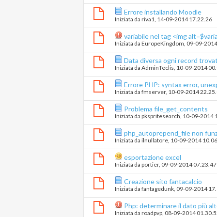
Errore installando Moodle
Iniziata da
riva1
‎, 14-09-2014 17.22.26
variabile nel tag <img alt=$vari
Iniziata da
EuropeKingdom
‎, 09-09-201
Data diversa ogni record trova
Iniziata da
AdminTeclis
‎, 10-09-2014 00
Errore PHP: syntax error, une
Iniziata da
fmserver
‎, 10-09-2014 22.25
Problema file_get_contents
Iniziata da
pkspritesearch
‎, 10-09-2014 
php_autoprepend_file non fun
Iniziata da
ilnullatore
‎, 10-09-2014 10.0
esportazione excel
Iniziata da
portier
‎, 09-09-2014 07.23.47
Creazione sito fantacalcio
Iniziata da
fantagedunk
‎, 09-09-2014 17
Php: determinare il dato più al
Iniziata da
roadpvp
‎, 08-09-2014 01.30.