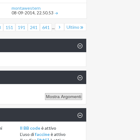
montawestern
08-09-2014,
22.50.53
Ultimo
3
151
191
241
641
...
ni
Il BB code
è
attivo
L'uso di
faccine
è
attivo