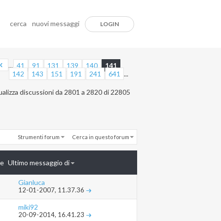
cerca
nuovi messaggi
LOGIN
...
41
91
131
139
140
141
142
143
151
191
241
641
...
ualizza discussioni da 2801 a 2820 di 22805
Strumenti forum
Cerca in questo forum
te
Ultimo messaggio di
Gianluca
12-01-2007,
11.37.36
miki92
20-09-2014,
16.41.23