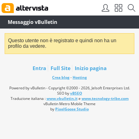
Messaggio vBulletin
Questo utente non è registrato e quindi non ha un
profilo da vedere.
Entra
Full Site
Inizio pagina
Crea blog
-
Hosting
Powered by vBulletin - Copyright ©2000 - 2026, Jelsoft Enterprises Ltd.
SEO by
vBSEO
Traduzione italiana :
www.vbulletin.it
e
www.tecnology-tribe.com
vBulletin Metro Mobile Theme
by
PixelGoose Studio