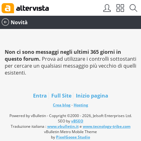
Novità
Non ci sono messaggi negli ultimi 365 giorni in
questo forum.
Prova ad utilizzare i controlli sottostanti
per cercare un qualsiasi messaggio più vecchio di quelli
esistenti.
Entra
Full Site
Inizio pagina
Crea blog
-
Hosting
Powered by vBulletin - Copyright ©2000 - 2026, Jelsoft Enterprises Ltd.
SEO by
vBSEO
Traduzione italiana :
www.vbulletin.it
e
www.tecnology-tribe.com
vBulletin Metro Mobile Theme
by
PixelGoose Studio