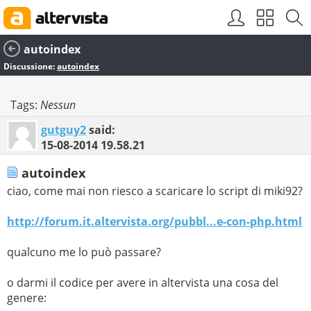
autoindex
Discussione:
autoindex
Tags:
Nessun
gutguy2
said:
15-08-2014
19.58.21
autoindex
ciao, come mai non riesco a scaricare lo script di miki92?
http://forum.it.altervista.org/pubbl...e-con-php.html
qualcuno me lo può passare?
o darmi il codice per avere in altervista una cosa del
genere: