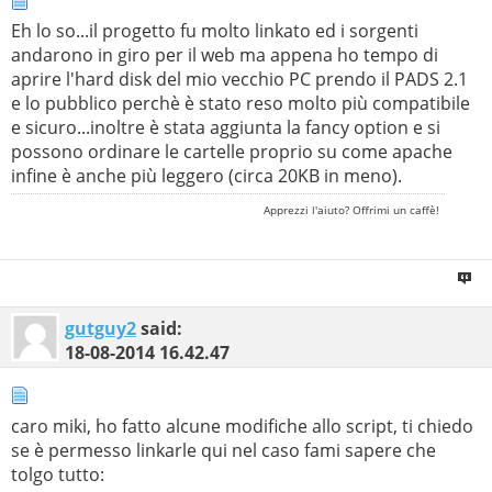
Eh lo so...il progetto fu molto linkato ed i sorgenti
if(empty(
$cwd
)){
$cmd
=
"/*"
;
$titolo
=
"Index Of /"
;
andarono in giro per il web ma appena ho tempo di
}else{
$cmd
=
$cwd
.
"/*"
;
$titolo
=
"Index Of /"
.
$cwd
;
aprire l'hard disk del mio vecchio PC prendo il PADS 2.1
$parent
=
true
; }
e lo pubblico perchè è stato reso molto più compatibile
//echo "<fieldset style=\"width:39%\">
e sicuro...inoltre è stata aggiunta la fancy option e si
<legend>DEBUG</legend>CWD: ".$cwd."<br />CMD:
possono ordinare le cartelle proprio su come apache
".$cmd."<br />HOMESERV: ".$homeserver."<br
infine è anche più leggero (circa 20KB in meno).
/>HOME.CWD: ".$homeserver.$cwd."<br />GET:
".$_GET[$qsm]."</fieldset>";
Apprezzi l'aiuto? Offrimi un caffè!
if(!
file_exists
(
$homeserver
.
$cwd
)){ exit(
"Attenzione,
directory non trovata!"
); }
$expparent
= @
explode
(
$cwd
,
$homeserver
.
$cwd
);
$parentdirectory
=
"?"
.
$qsm
.
"="
.
$expparent
[
0
];
gutguy2
said:
18-08-2014
16.42.47
$glob
=
glob
(
$homeserver
.
ltrim
(
$cmd
,
"/"
));
if(!
$glob
){ exit(
"Si Ã¨ verificato un errore durante
la lettura delle directory."
); }
caro miki, ho fatto alcune modifiche allo script, ti chiedo
se è permesso linkarle qui nel caso fami sapere che
function
File2Icon
(
$filename
){ global
$servericons
,
tolgo tutto:
$exticons
;
$expic
=
explode
(
"."
,
basename
(
$filename
));