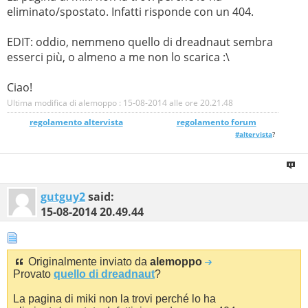
eliminato/spostato. Infatti risponde con un 404.
EDIT: oddio, nemmeno quello di dreadnaut sembra
esserci più, o almeno a me non lo scarica :\
Ciao!
Ultima modifica di alemoppo : 15-08-2014 alle ore
20.21.48
regolamento altervista
_______________
regolamento forum
#altervista
?
gutguy2
said:
15-08-2014
20.49.44
Originalmente inviato da
alemoppo
Provato
quello di dreadnaut
?
La pagina di miki non la trovi perché lo ha