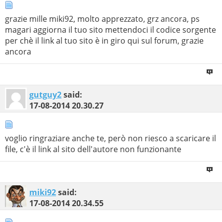
Server at localhost:8080"
;
grazie mille miki92, molto apprezzato, grz ancora, ps
$qsm
=
"dircwd"
;
// Query String, quello che sarÃ
magari aggiorna il tuo sito mettendoci il codice sorgente
visibile nell'URL per esplorare le cartelle, default:
per chè il link al tuo sito è in giro qui sul forum, grazie
dircwd => /?dircwd=directory_da_esporare/
ancora
$homeserver
=
str_replace
(
"\\"
,
"/"
,
getcwd
().
"/"
);
//
Path Assoluta di dove si trova questo script
$servericons
=
"/scuola/icons/"
;
// Path di dove sono
collocate le icone da utilizzare
gutguy2
said:
$exticons
=
"gif"
;
// Estensione delle icone
17-08-2014
20.30.27
$nodirfil
=
array(
basename
(
$_SERVER
[
'PHP_SELF'
]),
"Thumbs.db"
,
"icon
// Array con le directory / files da non indicizzare
voglio ringraziare anche te, però non riesco a scaricare il
file, c'è il link al sito dell'autore non funzionante
// <-- Fine Configurazione Script
$cwd
=
strtr
(
strip_tags
(
str_replace
(
"\\"
,
"/"
,
$_GET
[
$qsm
])),ar
miki92
said:
"
=>
""
));
17-08-2014
20.34.55
$titolo
=
"PADS: PHP's Apache Directory Simulator"
;
$parent
=
false
;