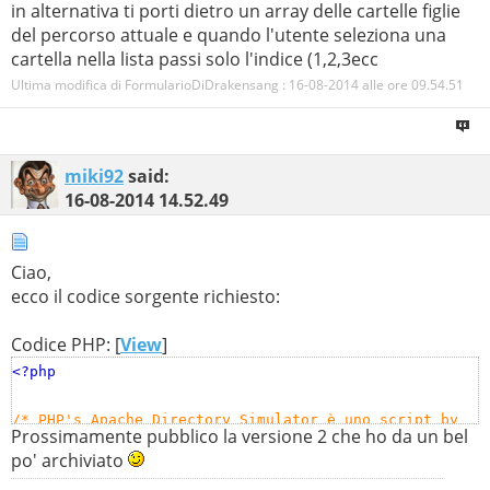
in alternativa ti porti dietro un array delle cartelle figlie
del percorso attuale e quando l'utente seleziona una
cartella nella lista passi solo l'indice (1,2,3ecc
Ultima modifica di FormularioDiDrakensang : 16-08-2014 alle ore
09.54.51
miki92
said:
16-08-2014
14.52.49
Ciao,
ecco il codice sorgente richiesto:
Codice PHP: [
View
]
<?php
/* PHP's Apache Directory Simulator è uno script by
Prossimamente pubblico la versione 2 che ho da un bel
Michelangelo Scotto (http://miki92.altervista.org/ -
po' archiviato
http://messenworld.altervista.org/