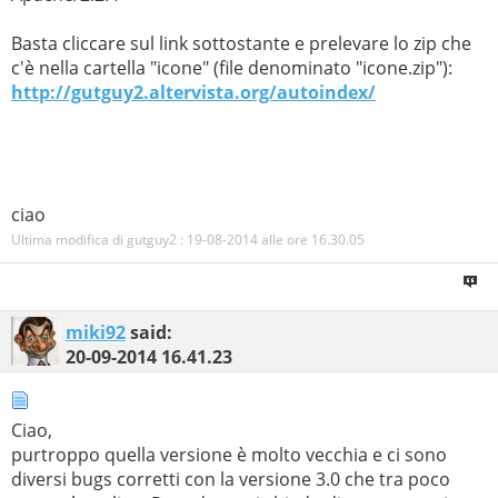
href="'
.
$href
.
'">'
.
basename
(
$filegen
).
'</a></td><td
Basta cliccare sul link sottostante e prelevare lo zip che
align="right">'
.
date
(
"d-M-Y
c'è nella cartella "icone" (file denominato "icone.zip"):
H:i"
,
filemtime
(
$filegen
)).
'</td>'
;
http://gutguy2.altervista.org/autoindex/
echo
'<td align="right">'
.
$size
.
'</td></tr>'
;
}}}
?>
<!DOCTYPE html PUBLIC "-//W3C//DTD XHTML 1.0
Transitional//EN"
"http://www.w3.org/TR/xhtml1/DTD/xhtml1-
ciao
transitional.dtd">
<html xmlns="http://www.w3.org/1999/xhtml">
Ultima modifica di gutguy2 : 19-08-2014 alle ore
16.30.05
<head>
<meta content="text/html; charset=iso-8859-1" http-
miki92
said:
equiv="Content-Type" />
20-09-2014
16.41.23
<title>&lt;?php echo $titolo; ?&gt;</title>
<style type="text/css">
a:link, a:visited{
Ciao,
color:#0000FF;
purtroppo quella versione è molto vecchia e ci sono
text-decoration:none;
diversi bugs corretti con la versione 3.0 che tra poco
}