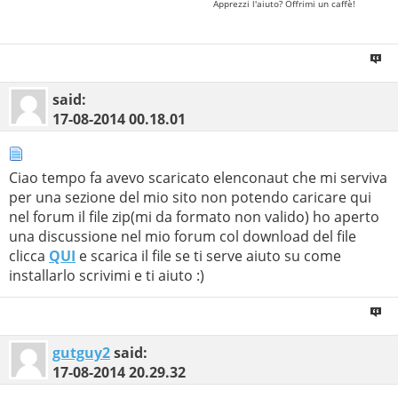
- http://micscotto.altervista.org/), questo script
Apprezzi l'aiuto? Offrimi un caffè!
permette di simulare le Directory Index ove è stato
impedito per una modifica al file
httpd.config di Apache. Questo script è stato pensato
ed adattato per la community di AlterVista.org:
said:
progetto non ufficiale di AlterVista.
17-08-2014
00.18.01
Il progetto è pubblicato sotto una Licenza Creative
Commons (http://creativecommons.org/licenses/by-nc-
nd/3.0/deed.it), per aggiornamenti,
Ciao tempo fa avevo scaricato elenconaut che mi serviva
release e news sul seguente script visitare
per una sezione del mio sito non potendo caricare qui
http://miki92.altervista.org/php-apache-dir-
nel forum il file zip(mi da formato non valido) ho aperto
simulator/ | Copyright Â© 2009 Michelangelo Scotto.
una discussione nel mio forum col download del file
*/
clicca
QUI
e scarica il file se ti serve aiuto su come
installarlo scrivimi e ti aiuto :)
// Inizio Configurazione Script -->
// $serversignature = $_SERVER['SERVER_SOFTWARE']."
".phpversion()." Server at
gutguy2
said:
".$_SERVER['SERVER_NAME']." Port
17-08-2014
20.29.32
".$_SERVER['SERVER_PORT'];
$serversignature
=
"Apache/2.2.8 (Win32) PHP/5.2.6