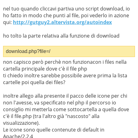
$icona
=
$servericons
.
$expic
[
1
].
"."
.
$exticons
;
nel tuo quando cliccavi partiva uno script download, io
if(
file_exists
(
$icona
)){ return
$icona
;
ho fatto in modo che punti al file, poi vederlo in azione
}else{ return
$servericons
.
"generic."
.
$exticons
; }}
qui:
http://gutguy2.altervista.org/autoindex
function
PADS
(){ global
$homeserver
,
$servericons
,
$qsm
,
$cmd
,
$glob
,
$cwd
,
$nodirfil
;
ho tolto la parte relativa alla funzione di download
foreach(
$glob
as
$filegen
){
download.php?file=/
non capisco però perchè non funzionacon i files nella
if(
is_dir
(
$filegen
)){
$size
=
"-"
;
$icon
=
cartella principale dove c'è il file php
$servericons
.
"dir.gif"
;
$alticon
=
"DIR"
;
$href
=
ti chiedo inoltre sarebbe possibile avere prima la lista
"?"
.
$qsm
.
"="
.
$filegen
; }else{
clearstatcache
();
$size
cartelle poi quella dei files?
=
filesize
(
$filegen
); if(
$size
<
1000000
){
$size
=
ceil
(
$size
/
1024
).
" KB"
; }else{
$size
=
inoltre allego alla presente il pacco delle icone per chi
round
((
$size
/
1024
)/
1024
,
1
).
" MB"
; }
$icon
=
non l'avesse, va specificato nel php il percorso io
File2Icon
(
$filegen
);
$alticon
=
"ICO"
;
$href
=
consiglio mi metterla come sottocartella a quella dove
"download.php?file="
.
$cwd
.
"/"
.
basename
(
$filegen
); }
c'è il file.php (tra l'altro già "nascosto" alla
visualizzazione).
if(!
in_array
(
basename
(
$filegen
),
$nodirfil
)){
Le icone sono quelle contenute di default in
echo
'<tr><td valign="top"><img src="'
.
$icon
.
'" alt="
Apache/2.2.4
['
.
$alticon
.
']" /></td><td><a