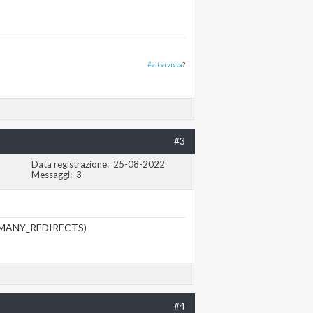
#altervista
?
#3
Data registrazione
25-08-2022
Messaggi
3
(TOO_MANY_REDIRECTS)
#4