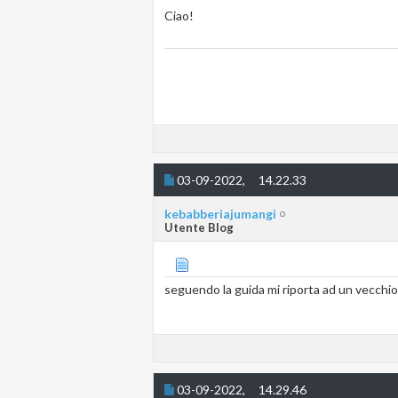
Ciao!
03-09-2022,
14.22.33
kebabberiajumangi
Utente Blog
seguendo la guida mi riporta ad un vecchi
03-09-2022,
14.29.46