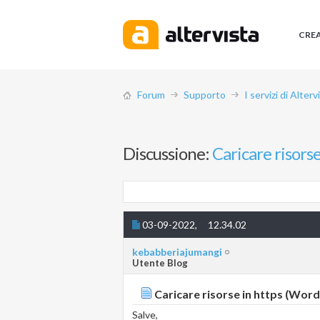
CRE
Forum
Supporto
I servizi di Alterv
Discussione:
Caricare risors
03-09-2022,
12.34.02
kebabberiajumangi
Utente Blog
Caricare risorse in https (Wor
Salve,