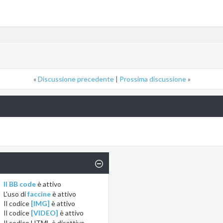
«
Discussione precedente
|
Prossima discussione
»
Il BB code
è
attivo
L'uso di
faccine
è
attivo
Il codice
[IMG]
è
attivo
Il codice
[VIDEO]
è
attivo
Il codice HTML è
disattivo