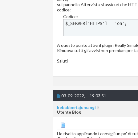
sul pannello Altervista si assicuri che HTTP
codice:
Codice:
$_SERVER['HTTPS'] = 'on';
A questo punto attivi il plugin Really Simpl
Rimuova tutti gli avvisi non premium per far
Saluti
03-09-2022,
19.03.51
kebabberiajumangi
Utente Blog
Ho risolto applicando i consigli un po' di tut