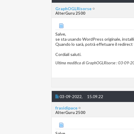
GraphOGLRisorse
AlterGuru 2500
Salve,
se sta usando WordPress originale, installi il
Quando lo sarà, potrà effetuare il redirec
Cordiali saluti.
Ultima modifica di GraphOGLRisorse : 03-09-2
03-09-2022,
15.09.22
frasidipace
AlterGuru 2500
Salve,