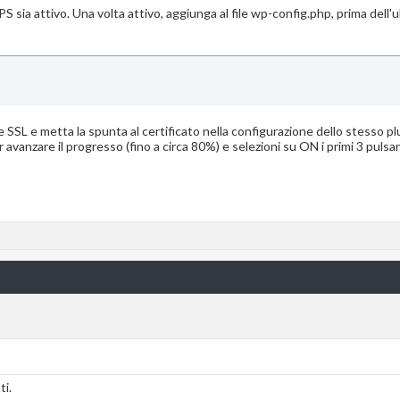
S sia attivo. Una volta attivo, aggiunga al file wp-config.php, prima dell'
e SSL e metta la spunta al certificato nella configurazione dello stesso plu
 avanzare il progresso (fino a circa 80%) e selezioni su ON i primi 3 pulsan
ti.