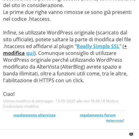
del sito in considerazione.
Le prime due righe vanno rimosse se sono già presenti
nel codice .htaccess.
Infine, se utilizzate WordPress originale (scaricato dal
sito ufficiale), potete saltare la parte di modifica del file
.htaccess ed affidarvi al plugin "
Really Simple SSL
" (
+
modifica
qui
). Comunque sconsiglio di utilizzare
WordPress originale perché utilizzando WordPress
modificato da AlterVista (AlterBlog) avrete spazio e
banda illimitati, oltre a funzioni utili come, tra le altre,
l'abilitazione di HTTPS con un click.
Ciao!
Ultima modifica di alemoppo : 13-05-2025 alle ore
18.48.18
Motivo:
Evidenziato modifica
regolamento altervista
_______________
regolamento forum
#altervista
?