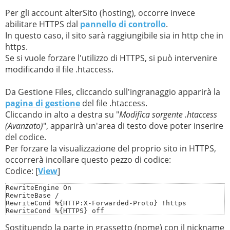
Per gli account alterSito (hosting), occorre invece
abilitare HTTPS dal
pannello di controllo
.
In questo caso, il sito sarà raggiungibile sia in http che in
https.
Se si vuole forzare l'utilizzo di HTTPS, si può intervenire
modificando il file .htaccess.
Da Gestione Files, cliccando sull'ingranaggio apparirà la
pagina di gestione
del file .htaccess.
Cliccando in alto a destra su "
Modifica sorgente .htaccess
(Avanzato)
", apparirà un'area di testo dove poter inserire
del codice.
Per forzare la visualizzazione del proprio sito in HTTPS,
occorrerà incollare questo pezzo di codice:
Codice: [
View
]
RewriteEngine On

RewriteBase /

RewriteCond %{HTTP:X-Forwarded-Proto} !https

RewriteCond %{HTTPS} off

RewriteRule .* https://
nome
.altervista.org%{REQUEST_UR
Sostituendo la parte in grassetto (nome) con il nickname