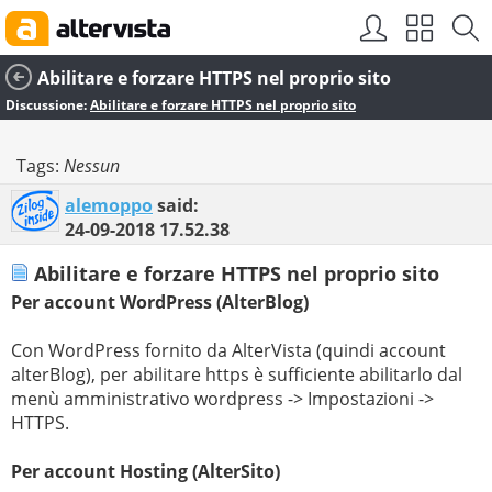
Abilitare e forzare HTTPS nel proprio sito
Discussione:
Abilitare e forzare HTTPS nel proprio sito
Tags:
Nessun
alemoppo
said:
24-09-2018
17.52.38
Abilitare e forzare HTTPS nel proprio sito
Per account WordPress (AlterBlog)
Con WordPress fornito da AlterVista (quindi account
alterBlog), per abilitare https è sufficiente abilitarlo dal
menù amministrativo wordpress -> Impostazioni ->
HTTPS.
Per account Hosting (AlterSito)