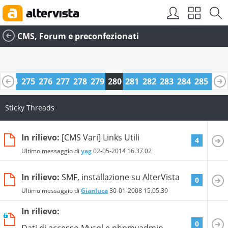
CMS, Forum e preconfezionati
3
274
275
276
277
278
279
280
281
282
283
284
285
286
Sticky Threads
In rilievo:
[CMS Vari] Links Utili
4
Ultimo messaggio di
yag
02-05-2014
16.37.02
In rilievo:
SMF, installazione su AlterVista
0
Ultimo messaggio di
Gianluca
30-01-2008
15.05.39
In rilievo:
0
Dati di accesso Mysql e phpmyadmin