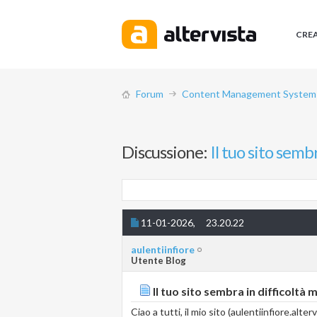
CRE
Forum
Content Management System (
Discussione:
Il tuo sito semb
11-01-2026,
23.20.22
aulentiinfiore
Utente Blog
Il tuo sito sembra in difficoltà 
Ciao a tutti, il mio sito (aulentiinfiore.alt