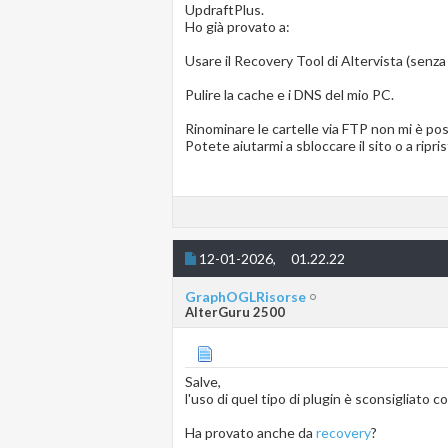
UpdraftPlus.
Ho già provato a:
Usare il Recovery Tool di Altervista (senza
Pulire la cache e i DNS del mio PC.
Rinominare le cartelle via FTP non mi è pos
Potete aiutarmi a sbloccare il sito o a ripri
12-01-2026,
01.22.22
GraphOGLRisorse
AlterGuru 2500
Salve,
l'uso di quel tipo di plugin è sconsigliato 
Ha provato anche da
recovery
?