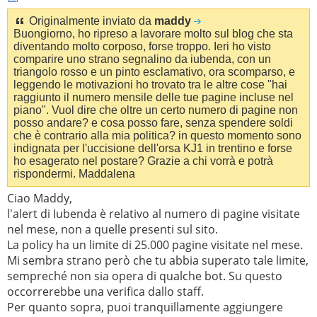
Originalmente inviato da
maddy
Buongiorno, ho ripreso a lavorare molto sul blog che sta
diventando molto corposo, forse troppo. Ieri ho visto
comparire uno strano segnalino da iubenda, con un
triangolo rosso e un pinto esclamativo, ora scomparso, e
leggendo le motivazioni ho trovato tra le altre cose "hai
raggiunto il numero mensile delle tue pagine incluse nel
piano". Vuol dire che oltre un certo numero di pagine non
posso andare? e cosa posso fare, senza spendere soldi
che è contrario alla mia politica? in questo momento sono
indignata per l'uccisione dell'orsa KJ1 in trentino e forse
ho esagerato nel postare? Grazie a chi vorrà e potrà
rispondermi. Maddalena
Ciao Maddy,
l'alert di Iubenda è relativo al numero di pagine visitate
nel mese, non a quelle presenti sul sito.
La policy ha un limite di 25.000 pagine visitate nel mese.
Mi sembra strano però che tu abbia superato tale limite,
sempreché non sia opera di qualche bot. Su questo
occorrerebbe una verifica dallo staff.
Per quanto sopra, puoi tranquillamente aggiungere