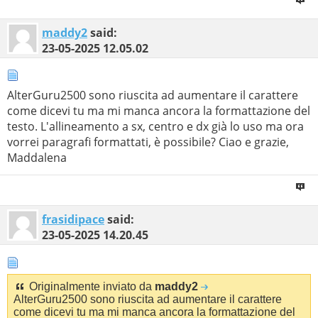
maddy2
said:
23-05-2025
12.05.02
AlterGuru2500 sono riuscita ad aumentare il carattere
come dicevi tu ma mi manca ancora la formattazione del
testo. L'allineamento a sx, centro e dx già lo uso ma ora
vorrei paragrafi formattati, è possibile? Ciao e grazie,
Maddalena
frasidipace
said:
23-05-2025
14.20.45
Originalmente inviato da
maddy2
AlterGuru2500 sono riuscita ad aumentare il carattere
come dicevi tu ma mi manca ancora la formattazione del