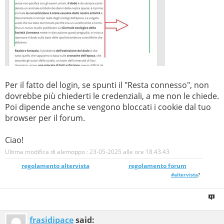
Per il fatto del login, se spunti il "Resta connesso", non
dovrebbe più chiederti le credenziali, a me non le chiede.
Poi dipende anche se vengono bloccati i cookie dal tuo
browser per il forum.
Ciao!
Ultima modifica di alemoppo : 23-05-2025 alle ore
18.43.43
regolamento altervista
_______________
regolamento forum
#altervista
?
frasidipace
said: