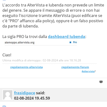
L'accordo tra AlterVista e Iubenda non prevede un limite
del genere. Se appare il messaggio di errore o non hai
eseguito l'iscrizione tramite AlterVista (puoi edificare se
c'è "PRO" affianco alla policy), oppure è un falso positivo
da parte di Iubenda.
La sigla PRO la trovi dalla
dashboard Iubenda
:
Ciao!
Ultima modifica di alemoppo : 02-08-2024 alle ore
18.16.28
regolamento altervista
_______________
regolamento forum
#altervista
?
frasidipace
said:
02-08-2024
19.45.59