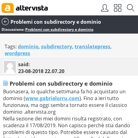
Problemi con subdirectory e dominio
Discussione:
Problemi con subdirectory e dominio
Tags:
dominio
,
subdirectory
,
translatepress
,
wordpress
said:
23-08-2018
22.07.20
Problemi con subdirectory e dominio
Buonasera, io qualche settimana fa ho acquistato un
dominio (
www.gabrielorru.com
). Fino a ieri tutto
funzionava, ma oggi sembra tornato essere il classico
dominio .altervista.org
Nella sezione dei miei domini risulta registrato, con
scadenza il 17/08/2019. Non capisco perchè stia dando
problemi di questo tipo. Potrebbe essere causato dal