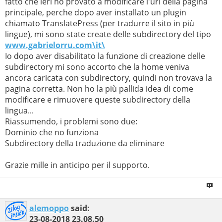
fatto che ieri ho provato a modificare l'url della pagina
principale, perche dopo aver installato un plugin
chiamato TranslatePress (per tradurre il sito in più
lingue), mi sono state create delle subdirectory del tipo
www.gabrielorru.com\it\
Io dopo aver disabilitato la funzione di creazione delle
subdirectory mi sono accorto che la home veniva
ancora caricata con subdirectory, quindi non trovava la
pagina corretta. Non ho la più pallida idea di come
modificare e rimuovere queste subdirectory della
lingua...
Riassumendo, i problemi sono due:
Dominio che no funziona
Subdirectory della traduzione da eliminare
Grazie mille in anticipo per il supporto.
alemoppo
said:
23-08-2018
23.08.50