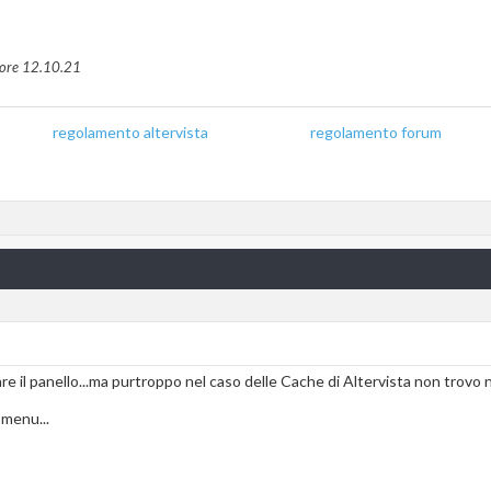
 ore
12.10.21
regolamento altervista
_______________
regolamento forum
are il panello...ma purtroppo nel caso delle Cache di Altervista non trov
omenu...