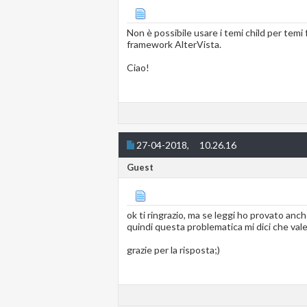
Non è possibile usare i temi child per temi 
framework AlterVista.
Ciao!
27-04-2018,
10.26.16
Guest
ok ti ringrazio, ma se leggi ho provato an
quindi questa problematica mi dici che vale
grazie per la risposta;)