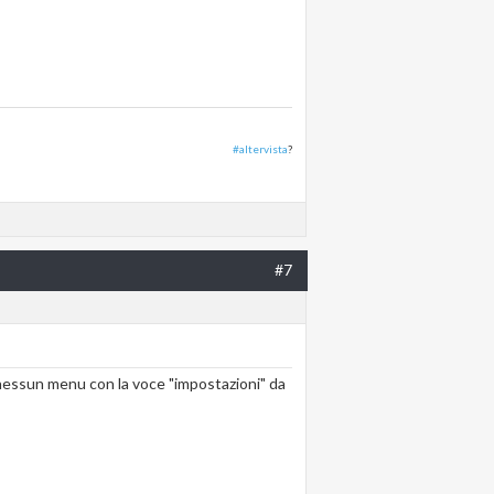
#altervista
?
#7
o nessun menu con la voce "impostazioni" da