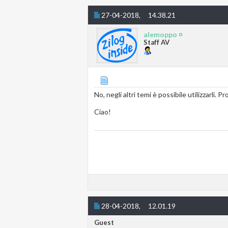
27-04-2018,
14.38.21
alemoppo
Staff AV
No, negli altri temi è possibile utilizzarli.
Ciao!
28-04-2018,
12.01.19
Guest