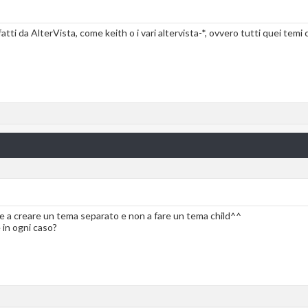
fatti da AlterVista, come keith o i vari altervista-*, ovvero tutti quei tem
che a creare un tema separato e non a fare un tema child^^
 in ogni caso?