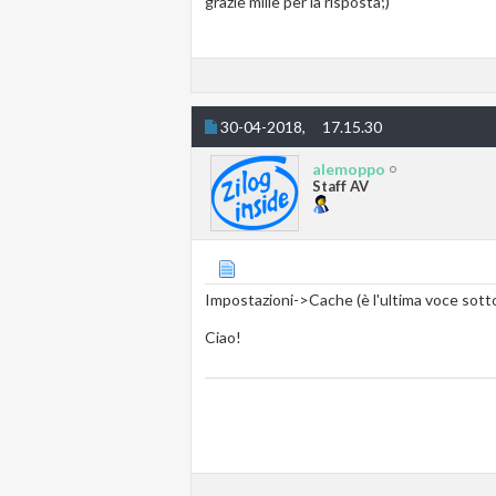
grazie mille per la risposta;)
30-04-2018,
17.15.30
alemoppo
Staff AV
Impostazioni->Cache (è l'ultima voce sotto
Ciao!