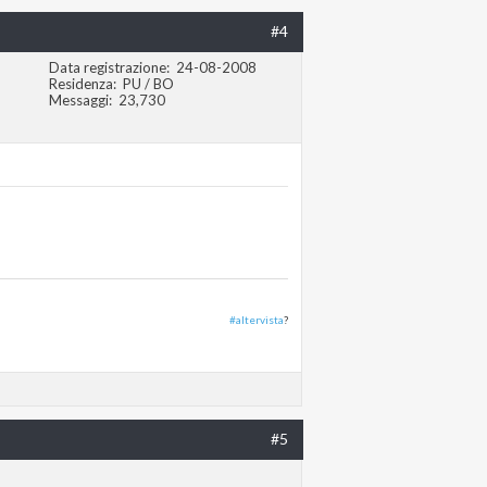
#4
Data registrazione
24-08-2008
Residenza
PU / BO
Messaggi
23,730
#altervista
?
#5