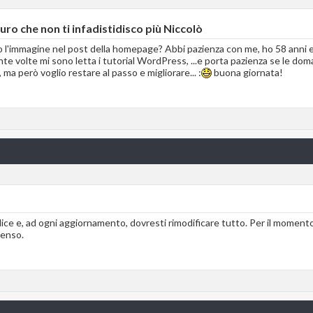
ro che non ti infadistidisco più Niccolò
no l'immagine nel post della homepage? Abbi pazienza con me, ho 58 anni e
nte volte mi sono letta i tutorial WordPress, ...e porta pazienza se le d
ma però voglio restare al passo e migliorare... :
buona giornata!
ce e, ad ogni aggiornamento, dovresti rimodificare tutto. Per il momento
senso.