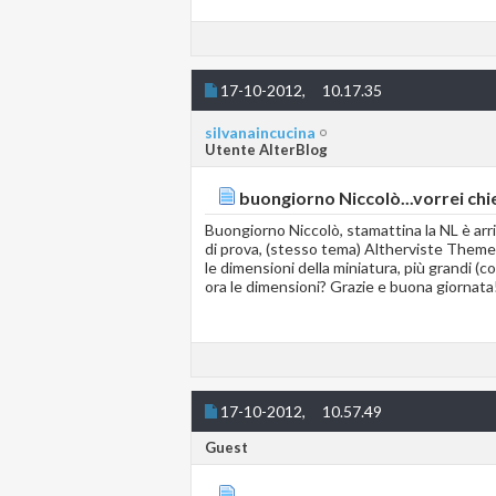
17-10-2012,
10.17.35
silvanaincucina
Utente AlterBlog
buongiorno Niccolò...vorrei chie
Buongiorno Niccolò, stamattina la NL è arr
di prova, (stesso tema) Altherviste Theme 
le dimensioni della miniatura, più grandi (c
ora le dimensioni? Grazie e buona giornata
17-10-2012,
10.57.49
Guest