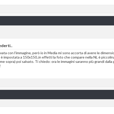
derti..
ivata con l'immagine, però io in Media mi sono accorta di avere le dimensi
è impostata a 150x150..in effetti la foto che compare nella NL è piccolina
ome sopra) poi salvato. Ti chiedo: ora le immagini saranno più grandi dalla
!