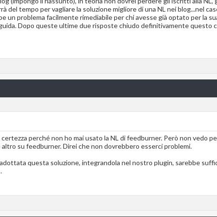
blog (impongo il riassunto), in teoria non dovrei perdere gli iscritti alla N
 del tempo per vagliare la soluzione migliore di una NL nei blog...nel ca
e un problema facilmente rimediabile per chi avesse già optato per la s
osa guida. Dopo queste ultime due risposte chiudo definitivamente questo
certezza perché non ho mai usato la NL di feedburner. Però non vedo perc
are altro su feedburner. Direi che non dovrebbero esserci problemi.
dottata questa soluzione, integrandola nel nostro plugin, sarebbe suffic
.