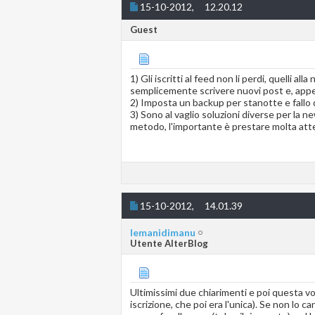
15-10-2012,
12.20.12
Guest
1) Gli iscritti al feed non li perdi, quelli a
semplicemente scrivere nuovi post e, appen
2) Imposta un backup per stanotte e fallo do
3) Sono al vaglio soluzioni diverse per la 
metodo, l'importante è prestare molta attenz
15-10-2012,
14.01.39
lemanidimanu
Utente AlterBlog
Ultimissimi due chiarimenti e poi questa vol
iscrizione, che poi era l'unica). Se non l