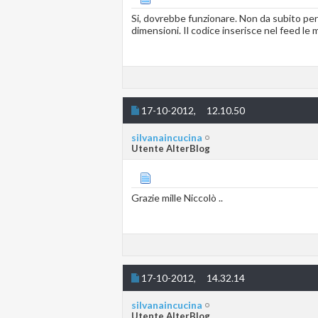
Si, dovrebbe funzionare. Non da subito per
dimensioni. Il codice inserisce nel feed le
17-10-2012,
12.10.50
silvanaincucina
Utente AlterBlog
Grazie mille Niccolò ..
17-10-2012,
14.32.14
silvanaincucina
Utente AlterBlog