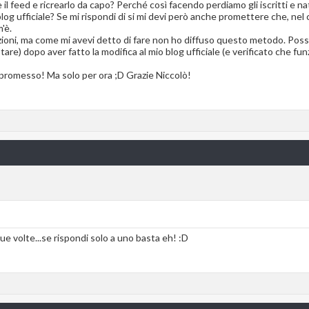
il feed e ricrearlo da capo? Perché così facendo perdiamo gli iscritti e na
g ufficiale? Se mi rispondi di si mi devi però anche promettere che, nel 
'è.
unzioni, ma come mi avevi detto di fare non ho diffuso questo metodo. Poss
re) dopo aver fatto la modifica al mio blog ufficiale (e verificato che fu
 promesso! Ma solo per ora ;D Grazie Niccolò!
ue volte...se rispondi solo a uno basta eh! :D