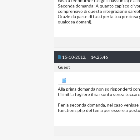
caso a feedburner (tolgo il riassunto) e al 
Seconda domanda: A quanto capisco ci vorrà
comprensivo di questa integrazione sarebb
Grazie da parte di tutti per la tua prezi
qualcosa domani).
15-10-2012,
14.25.46
Guest
Alla prima domanda non so risponderti con 
ti limiti a togliere il riassunto senza tocc
Per la seconda domanda, nel caso venisse a
functions.php del tema per essere a posto