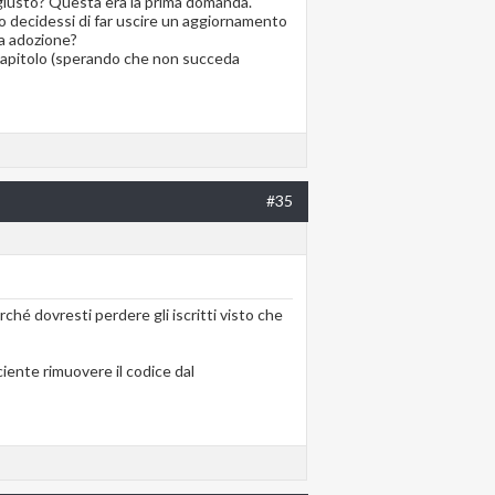
L, giusto? Questa era la prima domanda.
so decidessi di far uscire un aggiornamento
ua adozione?
 capitolo (sperando che non succeda
#35
hé dovresti perdere gli iscritti visto che
iente rimuovere il codice dal