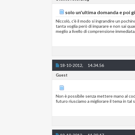
solo un'ultima domanda e poi giu
Niccolò, c'è il modo si ingrandire un pochi
tanta voglia però di imparare e non sai qua
meglio a livello di comprensione immediata, 
18-10-2012,
14.34.56
Guest
Non è possibile senza mettere mano al codi
futuro riusciamo a migliorare il tema in tal 