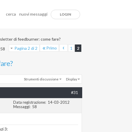
cerca
nuovi messaggi
LOGIN
letter di feedburner: come fare?
Primo
Pagina 2 di 2
1
2
 58
fare?
Strumenti discussione
Display
#31
Data registrazione
14-03-2012
Messaggi
58
zi 3: