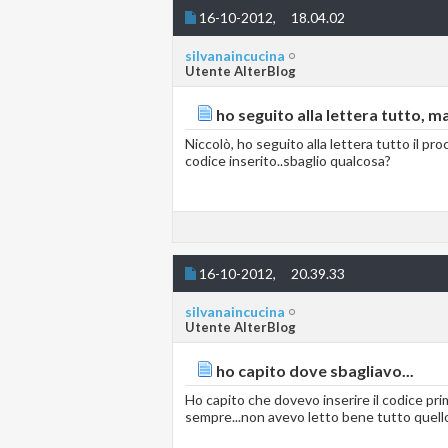
16-10-2012,
18.04.02
silvanaincucina
Utente AlterBlog
ho seguito alla lettera tutto, ma
Niccolò, ho seguito alla lettera tutto il pro
codice inserito..sbaglio qualcosa?
16-10-2012,
20.39.33
silvanaincucina
Utente AlterBlog
ho capito dove sbagliavo...
Ho capito che dovevo inserire il codice pri
sempre...non avevo letto bene tutto quello