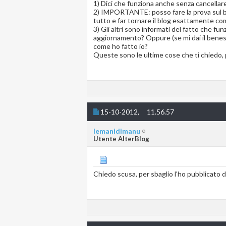
1) Dici che funziona anche senza cancellare 
2) IMPORTANTE: posso fare la prova sul blo
tutto e far tornare il blog esattamente com
3) Gli altri sono informati del fatto che f
aggiornamento? Oppure (se mi dai il benesta
come ho fatto io?
Queste sono le ultime cose che ti chiedo,
15-10-2012,
11.56.57
lemanidimanu
Utente AlterBlog
Chiedo scusa, per sbaglio l'ho pubblicato d