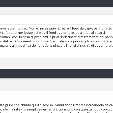
lla newsletter non so. Non è necessario ricreare il feed da capo, te l'ho fatt
a feedburner legge dal blog il feed aggiornato, dovrebbe allinearsi.
mani, così in caso di problemi lo puoi ripristinare direttamente dal pannel
newsletter. Al momento non ti so dire quale sia la più semplice da adottare
ione alla modifica del functions.php, altrimenti di rischia di dover fare la
ta giuro che chiudo qui il discorso. Annullando il feed e ricreandolo da capo
o cancello ma integro semplicemente functions.php con questa nuova porzio