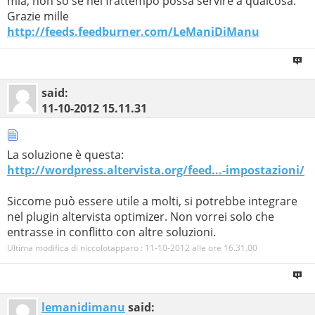
mia, non so se nel frattempo possa servire a qualcosa.
Grazie mille
http://feeds.feedburner.com/LeManiDiManu
said:
11-10-2012
15.11.31
La soluzione è questa:
http://wordpress.altervista.org/feed...-impostazioni/
Siccome può essere utile a molti, si potrebbe integrare
nel plugin altervista optimizer. Non vorrei solo che
entrasse in conflitto con altre soluzioni.
Ultima modifica di niccolotapparo : 11-10-2012 alle ore
16.31.00
lemanidimanu
said: