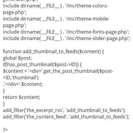
include dirname( __FILE__ ) . '/inc/theme-colors-
page.php';
include dirname( __FILE__ ) . '/inc/theme-mobile-
page.php';
include dirname( __FILE__ ) . '/inc/theme-fonts-page.php';
include dirname( __FILE__ ) . '/inc/theme-slider-page.php';
function add_thumbnail_to_feeds($content) {
global $post;
if(has_post_thumbnail($post->ID)) {
$content = '<div>'.get_the_post_thumbnail($post-
>ID,'thumbnail')
.'</div>'.$content;
}
return $content;
}
add_filter('the_excerpt_rss', 'add_thumbnail_to_feeds');
add_filter('the_content_feed', 'add_thumbnail_to_feeds');
?>