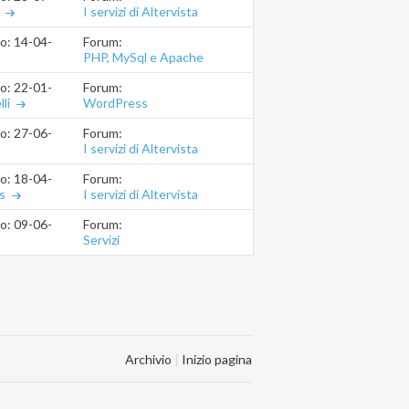
I servizi di Altervista
Forum:
io: 14-04-2013
22.45.06
PHP, MySql e Apache
(.htaccess)
Forum:
io: 22-01-2013
12.39.49
WordPress
li
Forum:
io: 27-06-2012
08.10.39
I servizi di Altervista
Forum:
io: 18-04-2011
23.36.33
I servizi di Altervista
s
Forum:
io: 09-06-2009
08.04.05
Servizi
Archivio
|
Inizio pagina