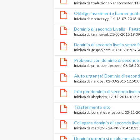
Iniziata da
traduzioneplanetcoaster
‎, 1
Obbligo inserimento banner pubbl
Iniziata da
nomercyguild
‎, 13-07-2016 
Dominio di secondo Livello - Pagat
Iniziata da
termovod
‎, 21-05-2016 19.0
Dominio di secondo livello senza f
Iniziata da
gruprojects
‎, 30-10-2015 16.
Problema con dominio di secondo 
Iniziata da
principiantiesperti
‎, 06-06-2
Aiuto urgente! Dominio di secondo
Iniziata da
nerdosi
‎, 02-03-2015 12.58.0
Info per dominio di secondo livello
Iniziata da
ahcphoto
‎, 17-12-2014 10.59
Trasferimento sito
Iniziata da
corrieredellosporc
‎, 03-11-
Collegare dominio di secondo live
Altervista (e redirect)
Iniziata da
matriz98
‎, 24-08-2014 18.55
Dominio proprio si o solo mesche