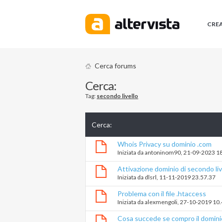
CRE
Cerca forums
Cerca:
Tag:
secondo livello
Cerca
:
Whois Privacy su dominio .com
Iniziata da
antoninom90
‎, 21-09-2023 1
Attivazione dominio di secondo liv
Iniziata da
dlsrl
‎, 11-11-2019 23.57.37
Problema con il file .htaccess
Iniziata da
alexmengoli
‎, 27-10-2019 10
Cosa succede se compro il dominio