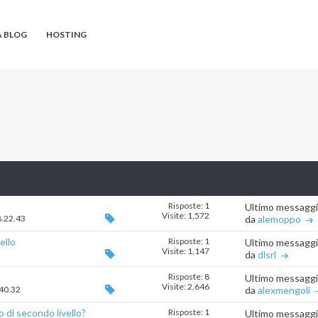
A BLOG
HOSTING
Risposte: 1
Ultimo messagg
Visite: 1,572
8.22.43
da
alemoppo
ello
Risposte: 1
Ultimo messagg
Visite: 1,147
da
dlsrl
Risposte: 8
Ultimo messagg
Visite: 2,646
.40.32
da
alexmengoli
 di secondo livello?
Risposte: 1
Ultimo messagg