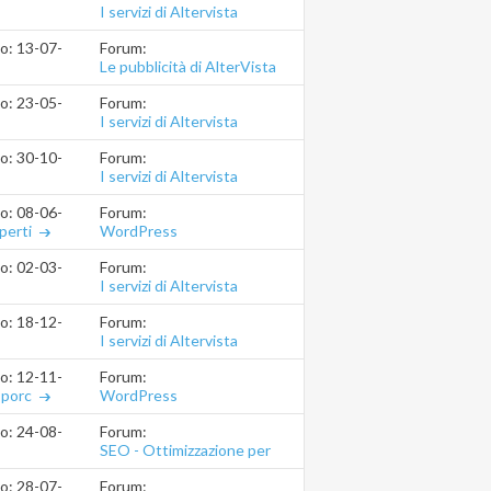
I servizi di Altervista
Forum:
io: 13-07-2016
19.03.20
Le pubblicità di AlterVista
Forum:
io: 23-05-2016
20.07.15
I servizi di Altervista
Forum:
io: 30-10-2015
19.56.34
I servizi di Altervista
Forum:
io: 08-06-2015
12.28.56
WordPress
perti
Forum:
io: 02-03-2015
22.44.00
I servizi di Altervista
Forum:
io: 18-12-2014
19.10.08
I servizi di Altervista
Forum:
io: 12-11-2014
22.47.08
WordPress
sporc
Forum:
io: 24-08-2014
18.55.16
SEO - Ottimizzazione per
motori di ricerca
Forum:
io: 28-07-2014
15.33.03