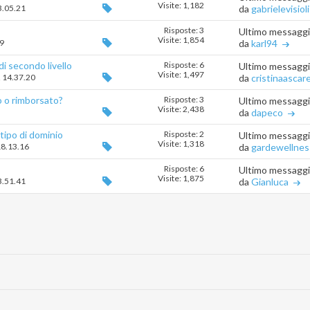
Visite: 1,182
3.05.21
da
gabrielevisioli
Risposte: 3
Ultimo messagg
Visite: 1,854
39
da
karl94
i secondo livello
Risposte: 6
Ultimo messagg
Visite: 1,497
2 14.37.20
da
cristinaascarel
o o rimborsato?
Risposte: 3
Ultimo messagg
Visite: 2,438
da
dapeco
 tipo di dominio
Risposte: 2
Ultimo messagg
Visite: 1,318
18.13.16
da
gardewellnes
Risposte: 6
Ultimo messagg
Visite: 1,875
3.51.41
da
Gianluca