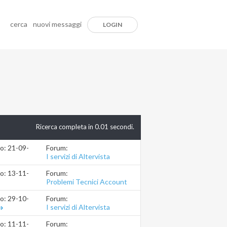
cerca
nuovi messaggi
LOGIN
Ricerca completa in
0.01
secondi.
Forum:
io: 21-09-2023
19.04.36
I servizi di Altervista
Forum:
io: 13-11-2019
23.18.26
Problemi Tecnici Account
Forum:
io: 29-10-2019
15.51.26
I servizi di Altervista
Forum:
io: 11-11-2016
17.34.22