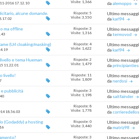
Visite: 1,366
1-11-2016 17.12.10
da
alemoppo
icitario, alcune domande.
Risposte: 5
Ultimo messagg
Visite: 3,550
18.17.02
da
karl94
o ma offline
Risposte: 3
Ultimo messagg
Visite: 1,316
9.43
da
termovod
rame (Url cloaking/masking)
Risposte: 4
Ultimo messagg
Visite: 1,622
44.19
da
karl94
livello e tema Hueman
Risposte: 2
Ultimo messagg
Visite: 1,479
015 11.22.01
da
principianties
 livello!
Risposte: 11
Ultimo messagg
Visite: 1,809
7
da
nerdosi
 e pubblicità
Risposte: 3
Ultimo messagg
Visite: 1,198
.40
da
saitfainder
Risposte: 8
Ultimo messagg
Visite: 1,778
2014 18.56.03
da
corrieredello
llo (Godaddy) a hosting
Risposte: 0
Ultimo messagg
Visite: 3,440
.16
da
matriz98
ramento?
Risposte: 3
Ultimo messagg