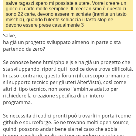
salve ragazzi spero mi possiate aiutare. Vorrei creare un
gioco di carte molto semplice. Il meccanismo è questo ci
sono 22 carte, devono essere mischiate (tramite un tasto
mischia), quando l'utente schiaccia il tasto stop ne
devono essere prese casualmente 3
Salve,
ha già un progetto sviluppato almeno in parte o sta
partendo da zero?
Se conosce bene html/php e js e ha già un progetto che
sta sviluppando, riporti qui il codice dove trova difficoltà.
In caso contrario, questo forum (il cui scopo primario e
sil supporto tecnico per gli uteti AlterVista), così come
altri di tipo tecnico, non sono l'ambinte adatto per
richiedere la creazione specifica di un intero
programma.
Se necessita di codici pronti può trovarli in portali come
github e sourceforge. Se ne trovano molti open source,
quindi possono andar bene sia nel caso che abbia
tempo e voglia di analizzarli per prendere spunto per