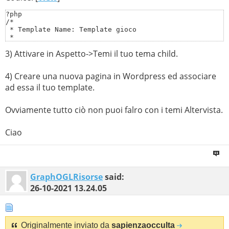
?php

/*

 * Template Name: Template gioco

 *

 * 

3) Attivare in Aspetto->Temi il tuo tema child.
 * @package Tuo_tema

 */

4) Creare una nuova pagina in Wordpress ed associare
get_header();

get_sidebar();

ad essa il tuo template.
?>

    <!---- Inserisci il tuo codice ----->

    .....

Ovviamente tutto ciò non puoi falro con i temi Altervista.
    .....

<?php get_footer(); ?>
Ciao
GraphOGLRisorse
said:
26-10-2021
13.24.05
Originalmente inviato da
sapienzaocculta