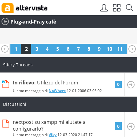
Plug-and-Pray cafè
1
2
3
4
5
6
7
8
9
10
11
12
13
14
15
16
17
18
19
20
21
Sticky Threads
In rilievo:
Utilizzo del Forum
0
Ultimo messaggio di
NoWhere
12-01-2006
03.03.02
Discussioni
nextpost su xampp mi aiutate a
0
configurarlo?
Ultimo messaggio di
Viky
12-03-2020
21.47.17