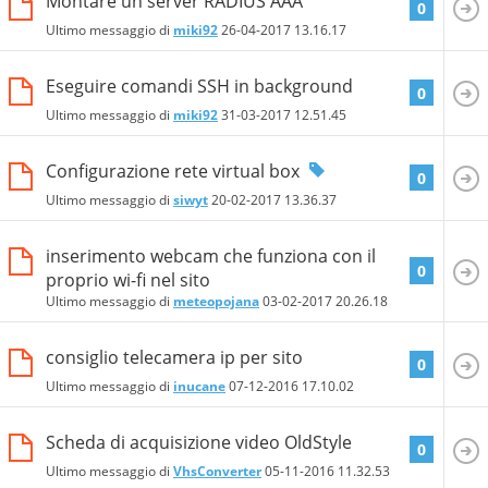
Montare un server RADIUS AAA
0
Ultimo messaggio di
miki92
26-04-2017
13.16.17
Eseguire comandi SSH in background
0
Ultimo messaggio di
miki92
31-03-2017
12.51.45
Configurazione rete virtual box
0
Ultimo messaggio di
siwyt
20-02-2017
13.36.37
inserimento webcam che funziona con il
0
proprio wi-fi nel sito
Ultimo messaggio di
meteopojana
03-02-2017
20.26.18
consiglio telecamera ip per sito
0
Ultimo messaggio di
inucane
07-12-2016
17.10.02
Scheda di acquisizione video OldStyle
0
Ultimo messaggio di
VhsConverter
05-11-2016
11.32.53