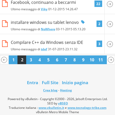
Facebook, continuano a beccarmi
22
Ultimo messaggio di
Viky
01-12-2015
14.26.47
installare windows su tablet lenovo
2
Ultimo messaggio di
NoWhere
03-11-2015
05.13.20
Compilare C++ da Windows senza IDE
3
Ultimo messaggio di
tdef
31-07-2015
23.11.32
1
2
3
4
5
6
7
8
9
10
11
12
13
14
15
16
17
18
19
20
21
Entra
Full Site
Inizio pagina
Crea blog
-
Hosting
Powered by vBulletin - Copyright ©2000 - 2026, Jelsoft Enterprises Ltd.
SEO by
vBSEO
Traduzione italiana :
www.vbulletin.it
e
www.tecnology-tribe.com
vBulletin Metro Mobile Theme