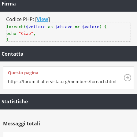
Firma
Codice PHP: [
View
]
foreach(
$vettore
as
$chiave
=>
$valore
) {
echo
"Ciao"
;
}
Contatta
Questa pagina
https://forum.it.altervista.org/members/foreach.html
Statistiche
Messaggi totali