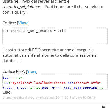
usata nell'invio dal server al client) e
character_set_database
. Puoi impostare il charset giusto
con la query:
Codice: [
View
]
SET character_set_results = utf8
Il costruttore di PDO permette anche di eseguirla
automaticamente al momento della connessione al
database:
Codice PHP: [
View
]
$dbh
= new
PDO
(
"mysql:host=localhost;dbname=
$db
;charset=utf8"
,
$user
,
$pass
, array(
PDO
::
MYSQL_ATTR_INIT_COMMAND
=>
Ciao!
'SET character_set_results = utf8'
));
Ultima modifica di programmazioned : 20-11-2018 alle ore
00.06.48