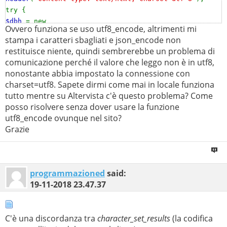
try {
$dbh
= new
Ovvero funziona se uso utf8_encode, altrimenti mi
PDO
(
"mysql:host=localhost;dbname=
$db
;charset=utf8"
,
stampa i caratteri sbagliati e json_encode non
$user
,
$pass
);
restituisce niente, quindi sembrerebbe un problema di
foreach(
$dbh
->
query
(
"SELECT field from table"
) as
comunicazione perché il valore che leggo non è in utf8,
$row
) {
nonostante abbia impostato la connessione con
echo(
$row
[
"field"
]);
//S�
charset=utf8. Sapete dirmi come mai in locale funziona
echo
json_encode
(
$row
[
"field"
]);
//
tutto mentre su Altervista c'è questo problema? Come
echo(
utf8_encode
(
$row
[
"field"
]));
//Sì
posso risolvere senza dover usare la funzione
echo
json_encode
(
utf8_encode
(
$row
[
"field"
]));
utf8_encode ovunque nel sito?
//"S\u00ec"
Grazie
}
} catch (
PDOException $e
) {
die(
"Error!: "
.
$e
->
getMessage
() .
"\n"
);
}
programmazioned
said:
19-11-2018
23.47.37
C'è una discordanza tra
character_set_results
(la codifica