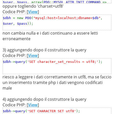
$user
,
$pass
, array(
PDO
::
MYSQL_ATTR_INIT_COMMAND
=>
oppure togliendo 'charset=utf8'
'SET CHARACTER SET utf8'
));
Codice PHP: [
View
]
$dbh
= new
PDO
(
"mysql:host=localhost;dbname=
$db
"
,
$user
,
$pass
));
non cambia nulla e i dati continuano a essere letti
erroneamente
3) aggiungendo dopo il costruttore la query
Codice PHP: [
View
]
$dbh
->
query
(
'SET character_set_results = utf8;'
);
riesco a leggere i dati correttamente in utf8, ma se faccio
un inserimento tramite php i dati vengono codificati
male
4) aggiungendo dopo il costruttore la query
Codice PHP: [
View
]
$dbh
->
query
(
'SET CHARACTER SET utf8'
);