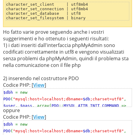
character_set_client     | utf8mb4

character_set_connection | utf8mb4

character_set_database   | utf8

character_set_filesystem | binary

character_set_results    | utf8mb4

character_set_server     | latin1

Ho fatto varie prove seguendo anche i vostri
character_set_system     | utf8

character_sets_dir       | /usr/share/mysql/charsets/
suggerimenti e ho ottenuto i seguenti risultati:
1) i dati inseriti dall'interfaccia phpMyAdmin sono
codificati correttamente in utf8 e vengono visualizzati
senza problemi da phpMyAdmin, quindi il problema sta
nella comunicazione con il file php
2) inserendo nel costruttore PDO
Codice PHP: [
View
]
$dbh
= new
PDO
(
"mysql:host=localhost;dbname=
$db
;charset=utf8"
,
$user
,
$pass
, array(
PDO
::
MYSQL_ATTR_INIT_COMMAND
=>
oppure
'SET character_set_results = utf8'
));
Codice PHP: [
View
]
$dbh
= new
PDO
(
"mysql:host=localhost;dbname=
$db
;charset=utf8"
,