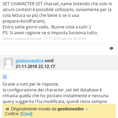
SET CHARACTER SET charset_name (intendo che solo in
alcuni contesti è possibile utilizzarlo, ovviamente per la
sola lettura va più che bene o se si usa
prepare+bindParam).
Entro sette giorni vado.. Buone cose a tutti :)
PS. Si avevi ragione se si imposta funziona tutto.
Ultima modifica di darbula : 21-11-2018 alle ore
00.39.09
gestioneoltre
said:
21-11-2018
22.12.17
Grazie a tutti per le risposte,
la configurazione dei character_set del database è
rimasta quella che ho postato inizialmente e nessuna
query suggerita l'ha modificata, quindi resta sempre:
Originalmente inviato da
gestioneoltre
Codice: [
View
]