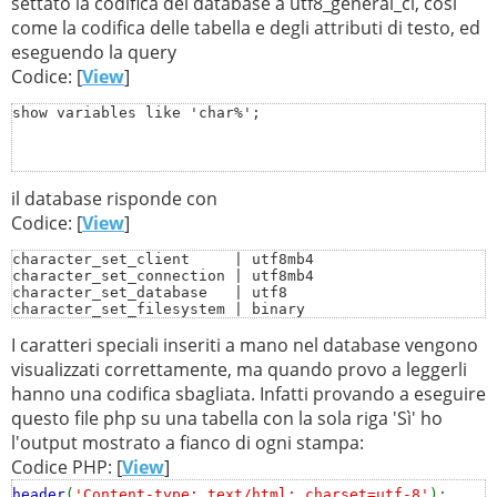
settato la codifica del database a utf8_general_ci, così
come la codifica delle tabella e degli attributi di testo, ed
eseguendo la query
Codice: [
View
]
show variables like 'char%';
il database risponde con
Codice: [
View
]
character_set_client     | utf8mb4

character_set_connection | utf8mb4

character_set_database   | utf8

character_set_filesystem | binary

character_set_results    | utf8mb4

I caratteri speciali inseriti a mano nel database vengono
character_set_server     | latin1

character_set_system     | utf8

visualizzati correttamente, ma quando provo a leggerli
character_sets_dir       | /usr/share/mysql/charsets/
hanno una codifica sbagliata. Infatti provando a eseguire
questo file php su una tabella con la sola riga 'Sì' ho
l'output mostrato a fianco di ogni stampa:
Codice PHP: [
View
]
header
(
'Content-type: text/html; charset=utf-8'
);