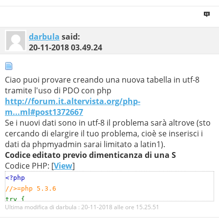
darbula
said:
20-11-2018
03.49.24
Ciao puoi provare creando una nuova tabella in utf-8
tramite l'uso di PDO con php
http://forum.it.altervista.org/php-
m...ml#post1372667
Se i nuovi dati sono in utf-8 il problema sarà altrove (sto
cercando di elargire il tuo problema, cioè se inserisci i
dati da phpmyadmin sarai limitato a latin1).
Codice editato previo dimenticanza di una S
Codice PHP: [
View
]
<?php
//>=php 5.3.6
try {
Ultima modifica di darbula : 20-11-2018 alle ore
15.25.51
header
(
'Content-type: text/plain; charset=utf-8'
);