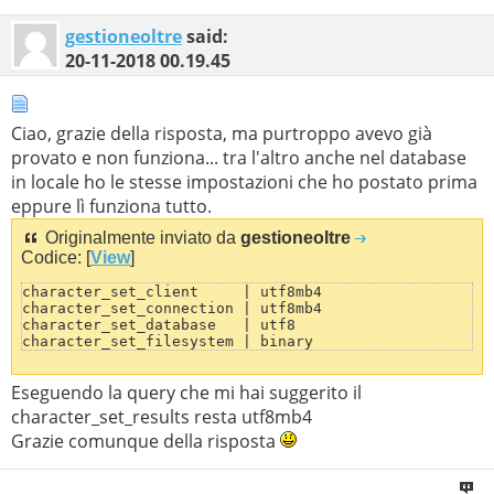
gestioneoltre
said:
20-11-2018
00.19.45
Ciao, grazie della risposta, ma purtroppo avevo già
provato e non funziona... tra l'altro anche nel database
in locale ho le stesse impostazioni che ho postato prima
eppure lì funziona tutto.
Originalmente inviato da
gestioneoltre
Codice: [
View
]
character_set_client     | utf8mb4

character_set_connection | utf8mb4

character_set_database   | utf8

character_set_filesystem | binary

character_set_results    | utf8mb4

character_set_server     | latin1

Eseguendo la query che mi hai suggerito il
character_set_system     | utf8

character_sets_dir       | /usr/share/mysql/charsets/
character_set_results resta utf8mb4
Grazie comunque della risposta