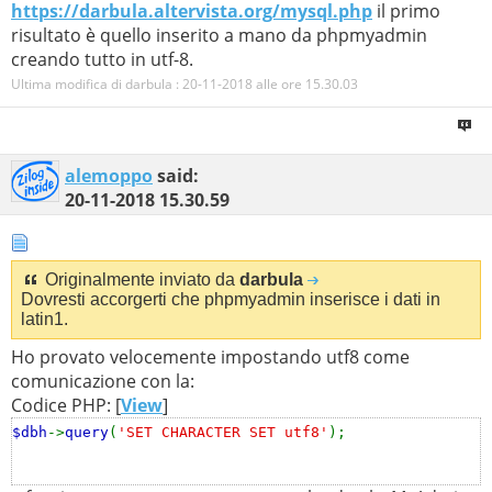
https://darbula.altervista.org/mysql.php
il primo
risultato è quello inserito a mano da phpmyadmin
creando tutto in utf-8.
Ultima modifica di darbula : 20-11-2018 alle ore
15.30.03
alemoppo
said:
20-11-2018
15.30.59
Originalmente inviato da
darbula
Dovresti accorgerti che phpmyadmin inserisce i dati in
latin1.
Ho provato velocemente impostando utf8 come
comunicazione con la:
Codice PHP: [
View
]
$dbh
->
query
(
'SET CHARACTER SET utf8'
);