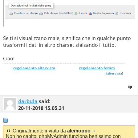
} catch (
PDOException $e
) {
print
"Error!: "
.
$e
->
getMessage
() .
"\n"
;
die();
}
?>
Se ti si visualizzano male, significa che in qualche punto
trasformi i dati in altro charset sfalsando il tutto.
Ciao!
regolamento altervista
_______________
regolamento forum
#altervista
?
darbula
said:
20-11-2018
15.05.31
Originalmente inviato da
alemoppo
Non ho capito: phpMyAdmin funziona benissimo con