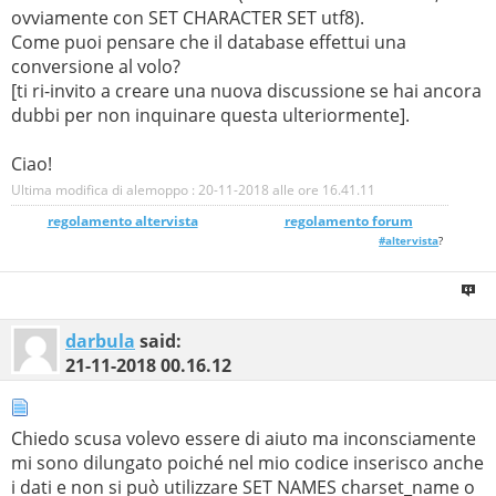
ovviamente con SET CHARACTER SET utf8).
Come puoi pensare che il database effettui una
conversione al volo?
[ti ri-invito a creare una nuova discussione se hai ancora
dubbi per non inquinare questa ulteriormente].
Ciao!
Ultima modifica di alemoppo : 20-11-2018 alle ore
16.41.11
regolamento altervista
_______________
regolamento forum
#altervista
?
darbula
said:
21-11-2018
00.16.12
Chiedo scusa volevo essere di aiuto ma inconsciamente
mi sono dilungato poiché nel mio codice inserisco anche
i dati e non si può utilizzare SET NAMES charset_name o