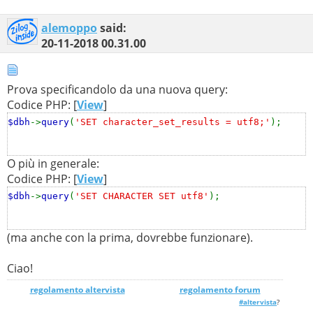
alemoppo
said:
20-11-2018
00.31.00
Prova specificandolo da una nuova query:
Codice PHP: [
View
]
$dbh
->
query
(
'SET character_set_results = utf8;'
);
O più in generale:
Codice PHP: [
View
]
$dbh
->
query
(
'SET CHARACTER SET utf8'
);
(ma anche con la prima, dovrebbe funzionare).
Ciao!
regolamento altervista
_______________
regolamento forum
#altervista
?