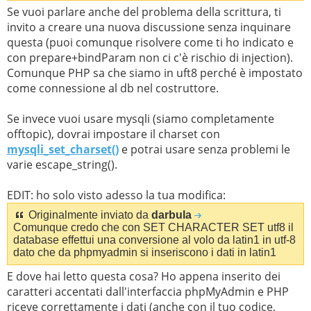
Se vuoi parlare anche del problema della scrittura, ti
invito a creare una nuova discussione senza inquinare
questa (puoi comunque risolvere come ti ho indicato e
con prepare+bindParam non ci c'è rischio di injection).
Comunque PHP sa che siamo in uft8 perché è impostato
come connessione al db nel costruttore.
Se invece vuoi usare mysqli (siamo completamente
offtopic), dovrai impostare il charset con
mysqli_set_charset()
e potrai usare senza problemi le
varie escape_string().
EDIT: ho solo visto adesso la tua modifica:
Originalmente inviato da
darbula
Comunque credo che con SET CHARACTER SET utf8 il
database effettui una conversione al volo da latin1 in utf-8
dato che da phpmyadmin si inseriscono i dati in latin1
E dove hai letto questa cosa? Ho appena inserito dei
caratteri accentati dall'interfaccia phpMyAdmin e PHP
riceve correttamente i dati (anche con il tuo codice,