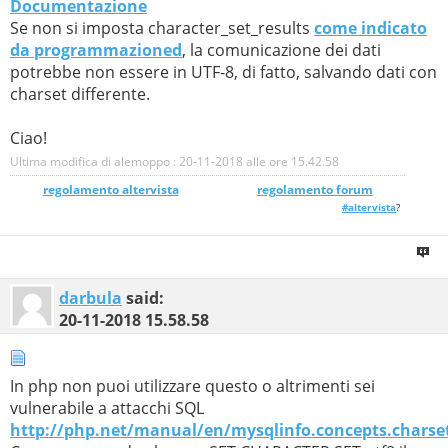
Documentazione
$value
=
"\xC3\xA0"
.
'bc'
;
Se non si imposta character_set_results
come indicato
$stmt
->
execute
();
da programmazioned
, la comunicazione dei dati
foreach(
$dbh
->
query
(
"SELECT `campo` from
potrebbe non essere in UTF-8, di fatto, salvando dati con
`
$db
`.`tabella2`"
,
PDO
::
FETCH_ASSOC
) as
$row
) {
charset differente.
header
(
'Content-type: text/plain; charset=utf-8'
);
print_r
(
$row
);
Ciao!
}
Ultima modifica di alemoppo : 20-11-2018 alle ore
15.42.58
$dbh
=
null
;
regolamento altervista
_______________
regolamento forum
} catch (
PDOException $e
) {
#altervista
?
print
"Error!: "
.
$e
->
getMessage
() .
"\n"
;
die();
}
?>
darbula
said:
20-11-2018
15.58.58
In php non puoi utilizzare questo o altrimenti sei
vulnerabile a attacchi SQL
http://php.net/manual/en/mysqlinfo.concepts.charse