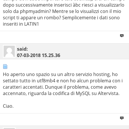
$dbh
->
exec
(
"CREATE TABLE IF NOT EXIST
dopo successivamente inserisci àbc riesci a visualizzarlo
`
$db
`.`tabella2` (
solo da phpmyadmin? Mentre se lo visualizzi con il mio
`campo` varchar(6) NOT NULL
script ti appare un rombo? Semplicemente i dati sono
) ENGINE=MyISAM DEFAULT CHARSET=utf8"
);
inseriti in LATIN1
$stmt
=
$dbh
->
prepare
(
"INSERT INTO `
$db
`.`tabella2`
(`campo`) VALUES (:value)"
);
$stmt
->
bindParam
(
':value'
,
$value
,
PDO
::
PARAM_STR
,
6
);
said:
$value
=
"\xC3\xA0"
.
'bc'
;
07-03-2018
15.25.36
$stmt
->
execute
();
foreach(
$dbh
->
query
(
'SELECT `campo` from
`tabella2`'
,
PDO
::
FETCH_ASSOC
) as
$row
) {
Ho aperto uno spazio su un altro servizio hosting, ho
header
(
'Content-type: text/plain; charset=utf-8'
);
settato tutto in utf8mb4 e non ho alcun problema con i
print_r
(
$row
);
caratteri accentati. Dunque il problema, come avevo
}
accennato, riguarda la codifica di MySQL su Altervista.
$dbh
=
null
;
} catch (
PDOException $e
) {
Ciao.
print
"Error!: "
.
$e
->
getMessage
() .
"\n"
;
die();
}
?>