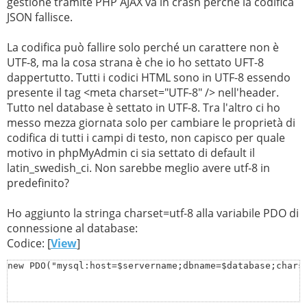
gestione tramite PHP AJAX va in crash perché la codifica
JSON fallisce.
La codifica può fallire solo perché un carattere non è
UTF-8, ma la cosa strana è che io ho settato UFT-8
dappertutto. Tutti i codici HTML sono in UTF-8 essendo
presente il tag <meta charset="UTF-8" /> nell'header.
Tutto nel database è settato in UTF-8. Tra l'altro ci ho
messo mezza giornata solo per cambiare le proprietà di
codifica di tutti i campi di testo, non capisco per quale
motivo in phpMyAdmin ci sia settato di default il
latin_swedish_ci. Non sarebbe meglio avere utf-8 in
predefinito?
Ho aggiunto la stringa charset=utf-8 alla variabile PDO di
connessione al database:
Codice: [
View
]
new PDO("mysql:host=$servername;dbname=$database;chars