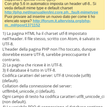
Con php 5.6 in automatico imposta un header utf-8.. Si
veda default mime type e default charset
http://php.net/manual/en/ini.core.ph...fault-mimetype
Puoi provare ad inserire un nuovo dato per come ti ho
elencato sopra?
http://forum.it.altervista.org/php-
m...ml#post1371152
1) La pagina HTML ha il charset utf-8 impostato
nell'header. Il file stesso, scritto con Atom, è salvato in
UTF-8.
L'header della pagina PHP non l'ho toccato, dunque
dovrebbe essere UTF-8, sarebbe preoccupante il
contrario.
2) La pagina che riceve è in UTF-8.
3) Il database è tutto in UTF-8.
Codifica caratteri del server: UTF-8 Unicode (utf8)
(default).
Collation della connessione del server:
utf8mb4_unicode_ci (default).
Ogni campo di testo ha codifica caratteri utf8_unicode_ci
(non default).
4) La variabile PDO di connessione al database contiene