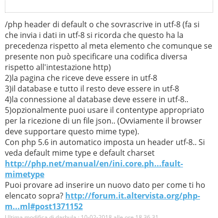
/php header di default o che sovrascrive in utf-8 (fa si
che invia i dati in utf-8 si ricorda che questo ha la
precedenza rispetto al meta elemento che comunque se
presente non può specificare una codifica diversa
rispetto all'intestazione http)
2)la pagina che riceve deve essere in utf-8
3)il database e tutto il resto deve essere in utf-8
4)la connessione al database deve essere in utf-8..
5)opzionalmente puoi usare il contentype appropriato
per la ricezione di un file json.. (Ovviamente il browser
deve supportare questo mime type).
Con php 5.6 in automatico imposta un header utf-8.. Si
veda default mime type e default charset
http://php.net/manual/en/ini.core.ph...fault-
mimetype
Puoi provare ad inserire un nuovo dato per come ti ho
elencato sopra?
http://forum.it.altervista.org/php-
m...ml#post1371152
Ultima modifica di darbula : 10-02-2018 alle ore
18.36.31