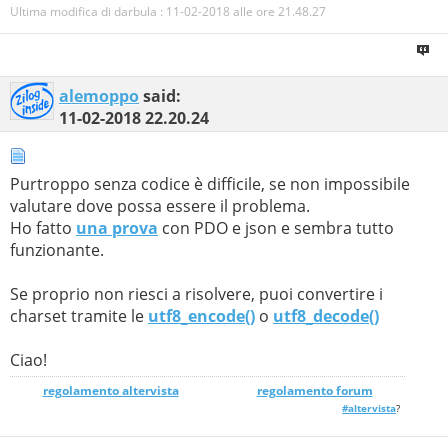
Ultima modifica di darbula : 11-02-2018 alle ore
21.48.27
alemoppo
said:
11-02-2018
22.20.24
Purtroppo senza codice è difficile, se non impossibile
valutare dove possa essere il problema.
Ho fatto
una prova
con PDO e json e sembra tutto
funzionante.
Se proprio non riesci a risolvere, puoi convertire i
charset tramite le
utf8_encode()
o
utf8_decode()
Ciao!
regolamento altervista
_______________
regolamento forum
#altervista
?