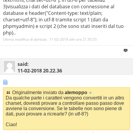
3)visualizza i dati del database con connessione al
database e header("Content-type: text/plain;
charset=utf-8"); in utf-8 tramite script 1 (dati da
phpmyadmin) e script 2 (che sono stati inseriti dal tuo
php)..
Ultima modifica di darbula : 11-02-2018 alle ore
21.50.55
said:
11-02-2018
20.22.36
Originalmente inviato da
alemoppo
Da qualche parte i caratteri vengono convertiti in un altro
charset, dovresti provare a controllare passo passo dove
avviene la conversione. Se le tabelle non sono piene di
dati, puoi provare a ricrearle? (in utf-8?)
Ciao!