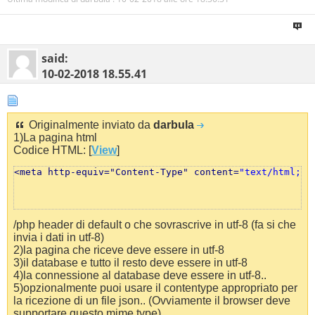
said:
10-02-2018
18.55.41
Originalmente inviato da
darbula
1)La pagina html
Codice HTML: [
View
]
<meta http-equiv="Content-Type" content=
"text/html; c
/php header di default o che sovrascrive in utf-8 (fa si che
invia i dati in utf-8)
2)la pagina che riceve deve essere in utf-8
3)il database e tutto il resto deve essere in utf-8
4)la connessione al database deve essere in utf-8..
5)opzionalmente puoi usare il contentype appropriato per
la ricezione di un file json.. (Ovviamente il browser deve
supportare questo mime type).