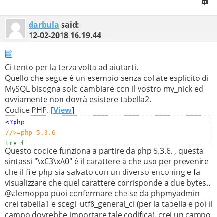
darbula
said:
12-02-2018
16.19.44
Ci tento per la terza volta ad aiutarti..
Quello che segue è un esempio senza collate esplicito di
MySQL bisogna solo cambiare con il vostro my_nick ed
ovviamente non dovrà esistere tabella2.
Codice PHP: [
View
]
<?php
//>=php 5.3.6
try {
Questo codice funziona a partire da php 5.3.6. , questa
$user
=
''
;
sintassi "\xC3\xA0" è il carattere à che uso per prevenire
$pass
=
''
;
che il file php sia salvato con un diverso enconing e fa
$db
=
'my_nick'
;
visualizzare che quel carattere corrisponde a due bytes..
$dbh
= new
@alemoppo puoi confermare che se da phpmyadmin
PDO
(
"mysql:host=localhost;dbname=
$db
;charset=utf8"
,
crei tabella1 e scegli utf8_general_ci (per la tabella e poi il
$user
,
$pass
);
campo dovrebbe importare tale codifica), crei un campo