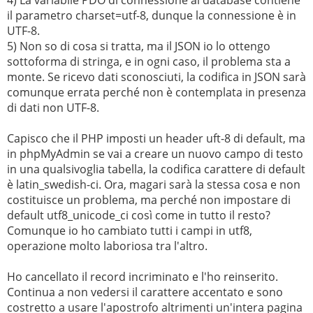
il parametro charset=utf-8, dunque la connessione è in
UTF-8.
5) Non so di cosa si tratta, ma il JSON io lo ottengo
sottoforma di stringa, e in ogni caso, il problema sta a
monte. Se ricevo dati sconosciuti, la codifica in JSON sarà
comunque errata perché non è contemplata in presenza
di dati non UTF-8.
Capisco che il PHP imposti un header uft-8 di default, ma
in phpMyAdmin se vai a creare un nuovo campo di testo
in una qualsivoglia tabella, la codifica carattere di default
è latin_swedish-ci. Ora, magari sarà la stessa cosa e non
costituisce un problema, ma perché non impostare di
default utf8_unicode_ci così come in tutto il resto?
Comunque io ho cambiato tutti i campi in utf8,
operazione molto laboriosa tra l'altro.
Ho cancellato il record incriminato e l'ho reinserito.
Continua a non vedersi il carattere accentato e sono
costretto a usare l'apostrofo altrimenti un'intera pagina