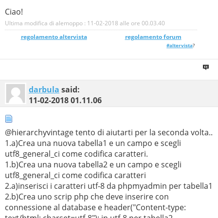
Ciao!
Ultima modifica di alemoppo : 11-02-2018 alle ore
00.03.40
regolamento altervista
_______________
regolamento forum
#altervista
?
darbula
said:
11-02-2018
01.11.06
@hierarchyvintage tento di aiutarti per la seconda volta..
1.a)Crea una nuova tabella1 e un campo e scegli
utf8_general_ci come codifica caratteri.
1.b)Crea una nuova tabella2 e un campo e scegli
utf8_general_ci come codifica caratteri
2.a)inserisci i caratteri utf-8 da phpmyadmin per tabella1
2.b)Crea uno scrip php che deve inserire con
connessione al database e header("Content-type:
text/html; charset=utf-8"); in utf-8 per tabella2