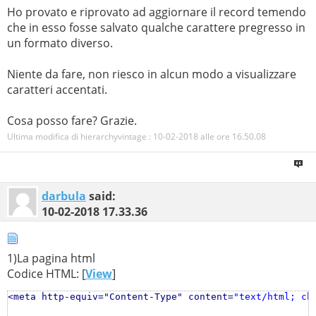
Ho provato e riprovato ad aggiornare il record temendo
che in esso fosse salvato qualche carattere pregresso in
un formato diverso.
Niente da fare, non riesco in alcun modo a visualizzare
caratteri accentati.
Cosa posso fare? Grazie.
Ultima modifica di hierarchyvintage : 10-02-2018 alle ore
16.50.08
darbula
said:
10-02-2018
17.33.36
1)La pagina html
Codice HTML: [
View
]
<meta http-equiv="Content-Type" content=
"text/html; ch