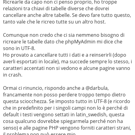
Ricrearle da capo non ci penso proprio, ho troppe
relazioni tra chiavi di tabelle diverse che dovrei
cancellare anche altre tabelle. Se devo fare tutto questo,
tanto vale che le ricreo tutte su un altro host.
Comunque non credo che ci sia nemmeno bisogno di
ricreare le tabelle dato che phpMyAdmin mi dice che
sono in UTF-8.
Ho provato a cancellare tutti i dati e a reinserirli (dopo
averli esportati in locale), ma succede sempre lo stesso, i
caratteri accentati non si vedono e alcune pagine vanno
in crash.
Ormai ci rinuncio, rispondo anche a @darbula,
francamente non posso perdere troppo tempo dietro
questa sciocchezza. Se imposto tutto in UTF-8 (e ricordo
che in predefinito per i singoli campi non lo è perché di
default i testi vengono settati in latin_swedish, questa
cosa qualcuno dovrebbe spiegarmela perché non ha
senso) e alle pagine PHP vengono forniti caratteri strani,
il problema non può essere mio.