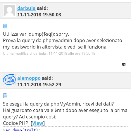
darbula
said:
11-11-2018
19.50.03
Utilizza var_dump($sql); sorry.
Prova la query da phpmyadmin dopo aver selezionato
my_oasisworld in altervista e vedi se lì funziona.
Ultima modifica di darbula : 11-11-2018 alle ore
19.56.18
alemoppo
said:
11-11-2018
19.52.29
Se esegui la query da phpMyAdmin, ricevi dei dati?
Hai guardato cosa vale $rslt dopo aver eseguito la prima
query? Ad esempio così:
Codice PHP: [
View
]
var_dump
(
$rslt
);