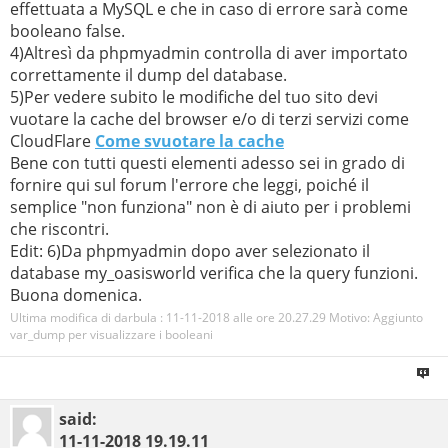
effettuata a MySQL e che in caso di errore sarà come
booleano false.
print(
$Paragraph
);
4)Altresì da phpmyadmin controlla di aver importato
correttamente il dump del database.
print(
'</div>'
);
5)Per vedere subito le modifiche del tuo sito devi
vuotare la cache del browser e/o di terzi servizi come
}
CloudFlare
Come svuotare la cache
Bene con tutti questi elementi adesso sei in grado di
?>
fornire qui sul forum l'errore che leggi, poiché il
semplice "non funziona" non è di aiuto per i problemi
che riscontri.
Edit: 6)Da phpmyadmin dopo aver selezionato il
database my_oasisworld verifica che la query funzioni.
Buona domenica.
Ultima modifica di darbula : 11-11-2018 alle ore
20.27.29
Motivo:
Aggiunto
var_dump per visualizzare i booleani
said:
11-11-2018
19.19.11