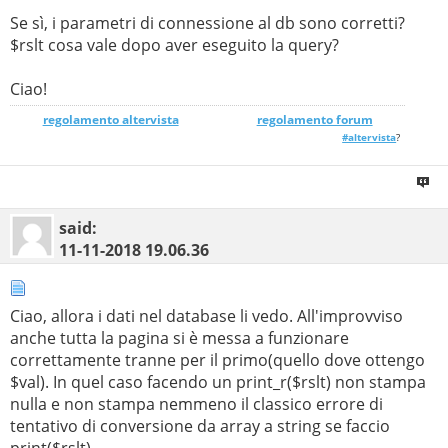
print(
'</div>'
);
Se sì, i parametri di connessione al db sono corretti?
$rslt cosa vale dopo aver eseguito la query?
print(
'<div class="PHOTO" style="left: -24.5vw">'
);
Ciao!
$con
= new
mysqli
(
$host
,
$user
,
$pswd
,
$db
);
regolamento altervista
_______________
regolamento forum
#altervista
?
if (
$con
->
connect_error
)
header
(
"location: ../error/mysql.php"
);
$sql
=
'SELECT val FROM siteinfo WHERE
said:
keyval="PHOTO"'
;
11-11-2018
19.06.36
$rslt
=
$con
->
query
(
$sql
);
if(
$rslt
->
num_rows
>
0
) {
Ciao, allora i dati nel database li vedo. All'improvviso
$rslt
=
$rslt
->
fetch_array
(
MYSQLI_ASSOC
);
anche tutta la pagina si è messa a funzionare
$PHOTO
=
$rslt
[
"val"
];
correttamente tranne per il primo(quello dove ottengo
}
$val). In quel caso facendo un print_r($rslt) non stampa
nulla e non stampa nemmeno il classico errore di
$con
->
close
();
tentativo di conversione da array a string se faccio
print($rslt).
print(
'<img src="../img/'
.
$PHOTO
.
'" />'
);