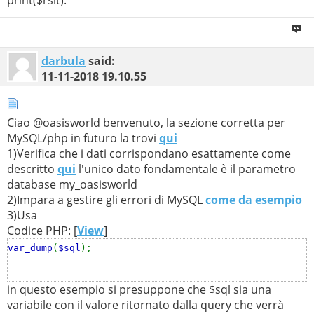
print(
'</div>'
);
print(
'<div class="PARAGRAPH" style="top: 8.5vw;
darbula
said:
left: 35vw;">'
);
11-11-2018
19.10.55
$con
= new
mysqli
(
$host
,
$user
,
$pswd
,
$db
);
Ciao @oasisworld benvenuto, la sezione corretta per
if (
$con
->
connect_error
)
MySQL/php in futuro la trovi
qui
header
(
"location: ../error/mysql.php"
);
1)Verifica che i dati corrispondano esattamente come
descritto
qui
l'unico dato fondamentale è il parametro
$sql
=
'SELECT val FROM siteinfo WHERE
database my_oasisworld
keyval="PARAGRAPH" AND lang="'
.
$lang
.
'"'
;
2)Impara a gestire gli errori di MySQL
come da esempio
$rslt
=
$con
->
query
(
$sql
);
3)Usa
Codice PHP: [
View
]
if(
$rslt
->
num_rows
>
0
) {
$rslt
=
$rslt
->
fetch_array
(
MYSQLI_ASSOC
);
var_dump
(
$sql
);
$Paragraph
=
$rslt
[
"val"
];
}
in questo esempio si presuppone che $sql sia una
variabile con il valore ritornato dalla query che verrà
$con
->
close
();