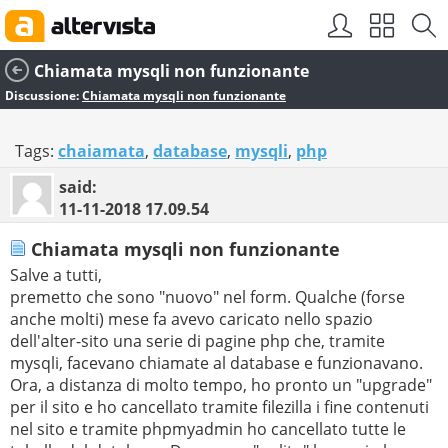
Chiamata mysqli non funzionante
Discussione:
Chiamata mysqli non funzionante
Tags:
chaiamata
,
database
,
mysqli
,
php
said:
11-11-2018
17.09.54
Chiamata mysqli non funzionante
Salve a tutti,
premetto che sono "nuovo" nel form. Qualche (forse
anche molti) mese fa avevo caricato nello spazio
dell'alter-sito una serie di pagine php che, tramite
mysqli, facevano chiamate al database e funzionavano.
Ora, a distanza di molto tempo, ho pronto un "upgrade"
per il sito e ho cancellato tramite filezilla i fine contenuti
nel sito e tramite phpmyadmin ho cancellato tutte le