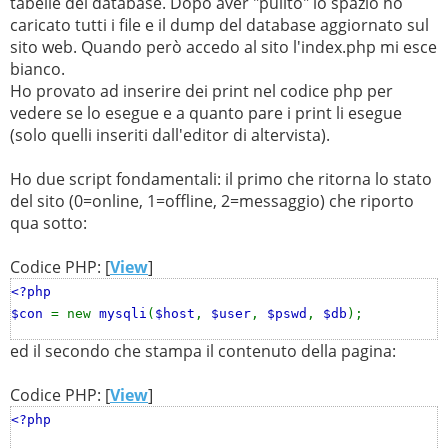
tabelle del database. Dopo aver "pulito" lo spazio ho
caricato tutti i file e il dump del database aggiornato sul
sito web. Quando però accedo al sito l'index.php mi esce
bianco.
Ho provato ad inserire dei print nel codice php per
vedere se lo esegue e a quanto pare i print li esegue
(solo quelli inseriti dall'editor di altervista).
Ho due script fondamentali: il primo che ritorna lo stato
del sito (0=online, 1=offline, 2=messaggio) che riporto
qua sotto:
Codice PHP: [
View
]
<?php
$con
= new
mysqli
(
$host
,
$user
,
$pswd
,
$db
);
ed il secondo che stampa il contenuto della pagina:
if (
$con
->
connect_error
)
header
(
"location: error/mysql.php"
);
Codice PHP: [
View
]
<?php
$sql
=
"SELECT val FROM siteInfo WHERE
keyval='status'"
;