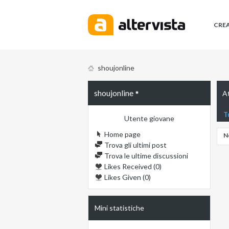
CRE
shoujonline
shoujonline
At
T
Utente giovane
Home page
N
Trova gli ultimi post
Trova le ultime discussioni
Likes Received (0)
Likes Given (0)
Mini statistiche