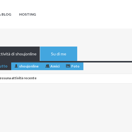
A BLOG
HOSTING
tività di shoujonline
Su di me
utto
shoujonline
Amici
Foto
essuna attività recente