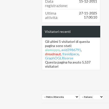
Data
15-12-2011
registrazione
Ultima
27-11-2025
17.00.10
attività
Visitatori recenti
Gli ultimi 5 visitatori di questa
pagina sono stati:
alemoppo
,
avid3986791
,
dreadnaut
,
frasidipace
,
GraphOGLRisorse
Questa pagina ha avuto
5,537
visitatori