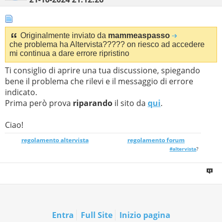
Originalmente inviato da
mammeaspasso
che problema ha Altervista????? on riesco ad accedere
mi continua a dare errore ripristino
Ti consiglio di aprire una tua discussione, spiegando
bene il problema che rilevi e il messaggio di errore
indicato.
Prima però prova
riparando
il sito da
qui
.
Ciao!
regolamento altervista
_______________
regolamento forum
#altervista
?
Entra
Full Site
Inizio pagina