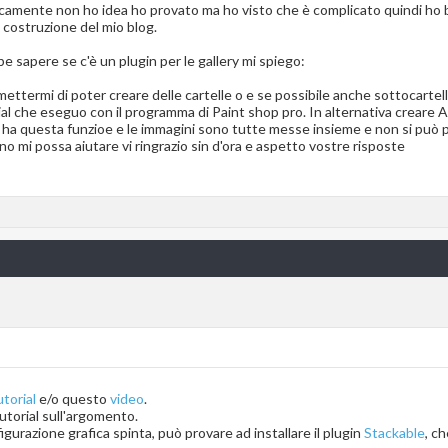
francamente non ho idea ho provato ma ho visto che è complicato quindi ho 
 costruzione del mio blog.
be sapere se c'è un plugin per le gallery mi spiego:
ettermi di poter creare delle cartelle o e se possibile anche sottocartelle
ial che eseguo con il programma di Paint shop pro. In alternativa creare Al
a questa funzioe e le immagini sono tutte messe insieme e non si può pe
o mi possa aiutare vi ringrazio sin d'ora e aspetto vostre risposte
utorial
e/o questo
video
.
utorial sull'argomento.
figurazione grafica spinta, può provare ad installare il plugin
Stackable
, c