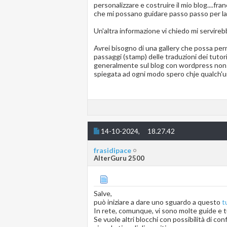
personalizzare e costruire il mio blog....
che mi possano guidare passo passo per la
Un'altra informazione vi chiedo mi servireb
Avrei bisogno di una gallery che possa perm
passaggi (stamp) delle traduzioni dei tutor
generalmente sul blog con wordpress non h
spiegata ad ogni modo spero chje qualch'un
14-10-2024,
18.27.42
frasidipace
AlterGuru 2500
Salve,
può iniziare a dare uno sguardo a questo
t
In rete, comunque, vi sono molte guide e t
Se vuole altri blocchi con possibilità di con