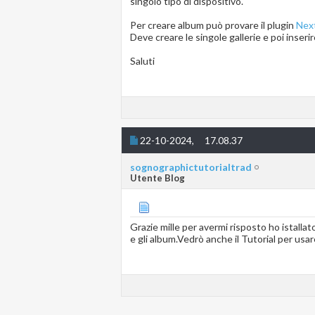
singolo tipo di dispositivo.
Per creare album può provare il plugin
Next
Deve creare le singole gallerie e poi inser
Saluti
22-10-2024,
17.08.37
sognographictutorialtrad
Utente Blog
Grazie mille per avermi risposto ho istallat
e gli album.Vedrò anche il Tutorial per usa