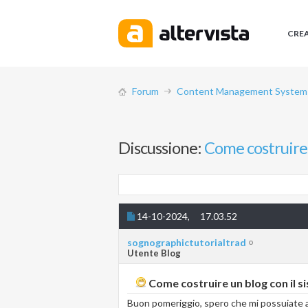
CRE
Forum
Content Management System (
Discussione:
Come costruire 
14-10-2024,
17.03.52
sognographictutorialtrad
Utente Blog
Come costruire un blog con il s
Buon pomeriggio, spero che mi possuiate ai