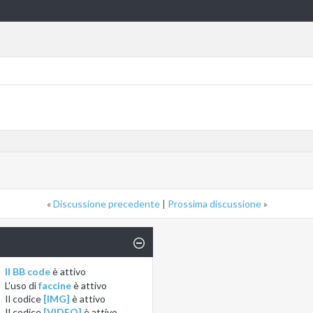
«
Discussione precedente
|
Prossima discussione
»
Il BB code
è
attivo
L'uso di
faccine
è
attivo
Il codice
[IMG]
è
attivo
Il codice
[VIDEO]
è
attivo