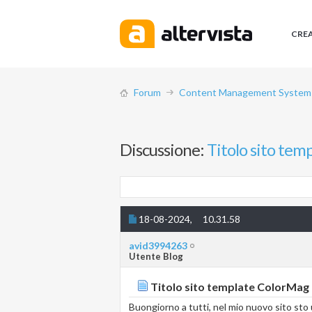
CRE
Forum
Content Management System (
Discussione:
Titolo sito te
18-08-2024,
10.31.58
avid3994263
Utente Blog
Titolo sito template ColorMag
Buongiorno a tutti, nel mio nuovo sito sto