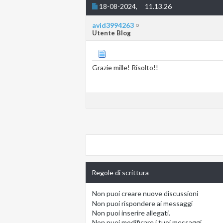
18-08-2024,
11.13.26
avid3994263
Utente Blog
Grazie mille! Risolto!!
Regole di scrittura
Non puoi
creare nuove discussioni
Non puoi
rispondere ai messaggi
Non puoi
inserire allegati.
Non puoi
modificare i tuoi messaggi