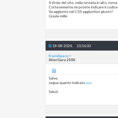
Il titolo del sito, nella testata in alto, tor
Cortesemente mi potete indicare il codice 
Va aggiunto nel CSS aggiuntivo giusto?
Grazie mille
18-08-2024,
10.56.03
frasidipace
AlterGuru 2500
Salve,
segua quanto indicato
qui
.
Saluti