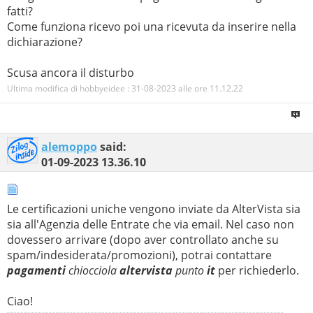
fatti?
Come funziona ricevo poi una ricevuta da inserire nella
dichiarazione?
Scusa ancora il disturbo
Ultima modifica di hobbyeidee : 31-08-2023 alle ore
11.12.22
alemoppo
said:
01-09-2023
13.36.10
Le certificazioni uniche vengono inviate da AlterVista sia
sia all'Agenzia delle Entrate che via email. Nel caso non
dovessero arrivare (dopo aver controllato anche su
spam/indesiderata/promozioni), potrai contattare
pagamenti
chiocciola
altervista
punto
it
per richiederlo.
Ciao!