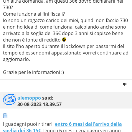
Un'altra domanda, am questi 36€ dovrò dichiararli nel
730?
Come funziona ai fini fiscali?
Io sono un ragazzo carico dei miei, quindi non faccio 730
e non ho idea di come funziona, calcolando anche sono
arrivato alla soglia dei 36€ dopo 3 anni si capisce bene
che non è fonte di reddito
Il sito l'ho aperto durante il lockdown per passarmi del
tempo ed essendomi appassionato vorrei continuare ad
aggiornarlo.
Grazie per le informazioni :)
alemoppo
said:
30-08-2023
18.39.57
I guadagni puoi ritirarli
entro 6 mesi dall'arrivo della
soglia dei 36,15€
. Dopo i 6 mesi, i guadagni verranno