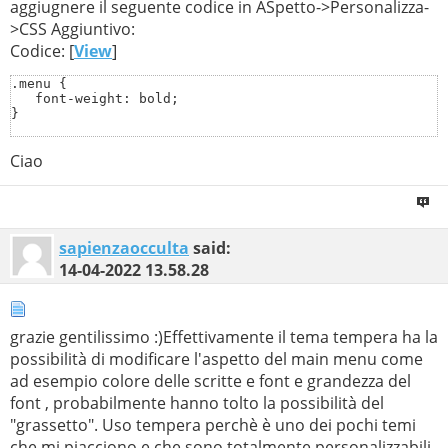
aggiugnere il seguente codice in ASpetto->Personalizza-
>CSS Aggiuntivo:
Codice: [
View
]
.menu {

   font-weight: bold;

}
Ciao
sapienzaocculta
said:
14-04-2022
13.58.28
grazie gentilissimo :)Effettivamente il tema tempera ha la
possibilità di modificare l'aspetto del main menu come
ad esempio colore delle scritte e font e grandezza del
font , probabilmente hanno tolto la possibilità del
"grassetto". Uso tempera perchè è uno dei pochi temi
che mi piacciono e che sono totalmente personalizzabili