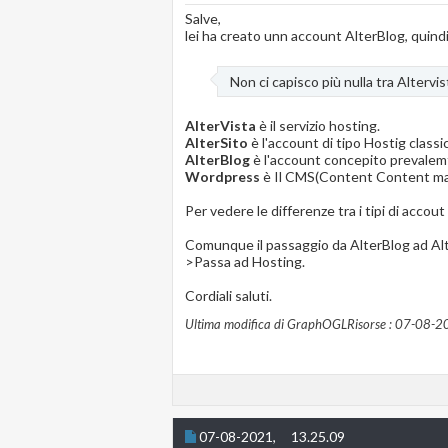
Salve,
lei ha creato unn account AlterBlog, quind
Non ci capisco più nulla tra Altervis
AlterVista
è il servizio hosting.
AlterSito
è l'account di tipo Hostig classi
AlterBlog
è l'account concepito prevalemt
Wordpress
è Il CMS(Content Content ma
Per vedere le differenze tra i tipi di accou
Comunque il passaggio da AlterBlog ad Alter
>Passa ad Hosting.
Cordiali saluti.
Ultima modifica di GraphOGLRisorse : 07-08-2
07-08-2021,
13.25.09