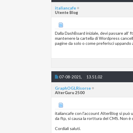
italiancafe
Utente Blog
Dalla DashBoard iniziale, devi passare all' 
mantenere la cartella di Wordpress cancella
pagine da solo o come preferisci uppando 
07-08-2021,
13.51.02
GraphOGLRisorse
AlterGuru 2500
italiancafe con l'account AlterBlog si può 
da ftp, si causa la rorttura del CMS. Non è 
Cordiali saluti.