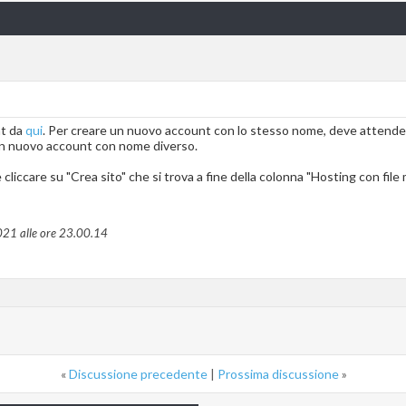
nt da
qui
. Per creare un nuovo account con lo stesso nome, deve attendere 
un nuovo account con nome diverso.
 cliccare su "Crea sito" che si trova a fine della colonna "Hosting con file
021 alle ore
23.00.14
«
Discussione precedente
|
Prossima discussione
»