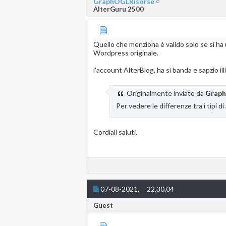
GraphOGLRisorse
AlterGuru 2500
Quello che menziona è valido solo se si ha
Wordpress originale.
l'account AlterBlog, ha sì banda e sapzio ill
Originalmente inviato da
Graph
Per vedere le differenze tra i tipi d
Cordiali saluti.
07-08-2021,
22.30.04
Guest