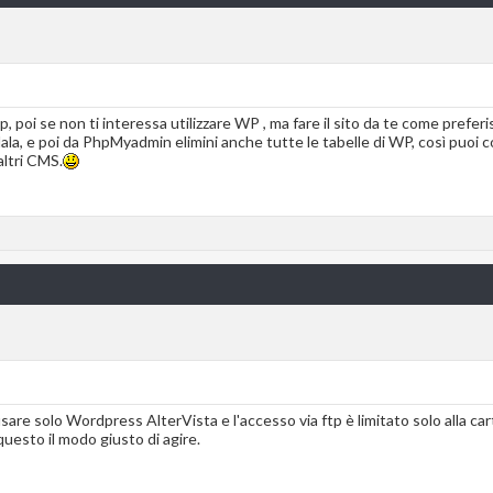
ftp, poi se non ti interessa utilizzare WP , ma fare il sito da te come pref
la, e poi da PhpMyadmin elimini anche tutte le tabelle di WP, così puoi co
altri CMS.
usare solo Wordpress AlterVista e l'accesso via ftp è limitato solo alla c
questo il modo giusto di agire.