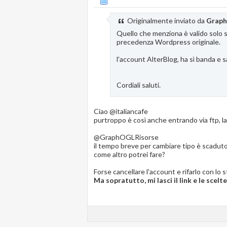
Originalmente inviato da
Graph
Quello che menziona è valido solo s
precedenza Wordpress originale.
l'account AlterBlog, ha sì banda e sa
Cordiali saluti.
Ciao @italiancafe
purtroppo è così anche entrando via ftp, l
@GraphOGLRisorse
il tempo breve per cambiare tipo è scaduto
come altro potrei fare?
Forse cancellare l'account e rifarlo con l
Ma sopratutto, mi lasci il link e le scel