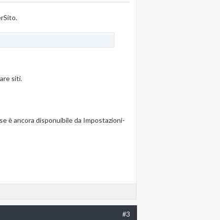
rSito.
re siti.
 se è ancora disponuibile da Impostazioni-
#3