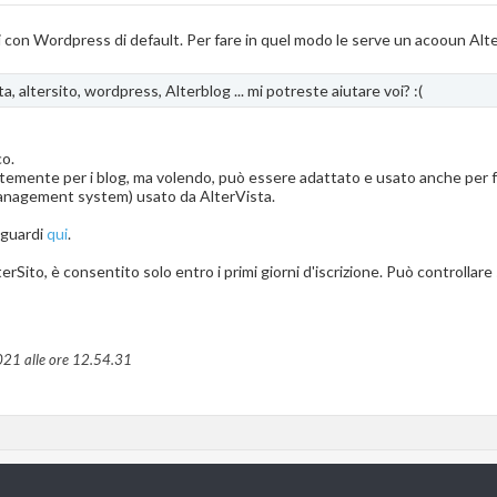
i con Wordpress di default. Per fare in quel modo le serve un acooun Alte
ta, altersito, wordpress, Alterblog ... mi potreste aiutare voi? :(
co.
emente per i blog, ma volendo, può essere adattato e usato anche per fa
nagement system) usato da AlterVista.
t guardi
qui
.
Sito, è consentito solo entro i primi giorni d'iscrizione. Può controllare
021 alle ore
12.54.31