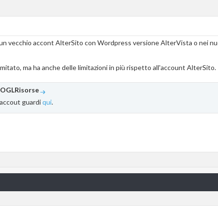
 un vecchio accont AlterSito con Wordpress versione AlterVista o nei nuo
imitato, ma ha anche delle limitazioni in più rispetto all'account AlterSito.
OGLRisorse
i accout guardi
qui
.