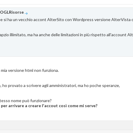
OGLRisorse
e si ha un vecchio accont AlterSito con Wordpress versione AlterVista o n
pzio illimitato, ma ha anche delle limitazioni in più rispetto all'account Al
a mia versione html non funziona.
, ho provato a scrivere agli amministratori, ma ho poche speranze,
o stesso nome può funzionare?
te per arrivare a creare l'accout così come mi serve?