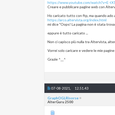
https://www.youtube.com/watch?v=E-tX
Creare e pubblicare pagine web con Alterv
Ho caricato tutto con ftp, ma quando ado
https://arco.altervista.org/index.html
mi dice "Oops! La pagina non è stata trovat
eppure è tutto caricato ...
Non ci capisco più nulla tra Altervista, alte
Vorrei solo caricare e vedere le mie pagine
Grazie ^__^
07-08-2021,
12.51.43
GraphOGLRisorse
AlterGuru 2500