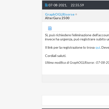
07-08-2021,
22.55.59
GraphOGLRisorse
AlterGuru 2500
Sì, può richiedere l'eliminazione dell'accou
invece ha urgenza, può registrare subito 
Il link per la registrazione lo trova
qui
. Deve
Cordiali saluti.
Ultima modifica di GraphOGLRisorse : 07-08-2