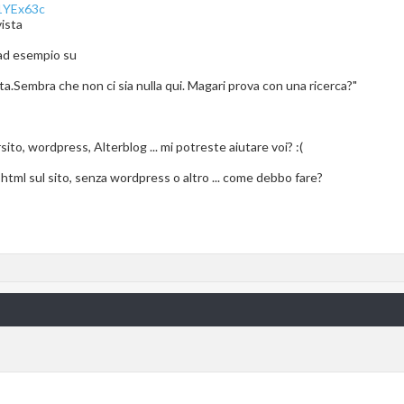
1YEx63c
ista
 ad esempio su
a.Sembra che non ci sia nulla qui. Magari prova con una ricerca?"
rsito, wordpress, Alterblog ... mi potreste aiutare voi? :(
 html sul sito, senza wordpress o altro ... come debbo fare?