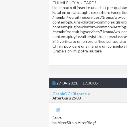
CHI MI PUO' AIUTARE ?
Ho cercato di inserire una chat per qualsia
Fatal error: Uncaught exception: Excepti
/membri/recruitingservices71roma/wp-cont
content/plugins/chatbro/common/utils/util
content/plugins/chatbro/common/settings
/membri/recruitingservices71roma/wp-cont
content/plugins/altervista/classes/class-a
Si è verificato un errore critico sul tuo sit
Chi mi puo' dare una mano o un consiglio 
Grazie a chi mi potra' aiutare
27-04-2021,
17.30.05
GraphOGLRisorse
AlterGuru 2500
Salve,
ha AlterSito o AlterBlog?