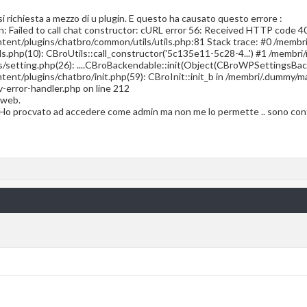
si richiesta a mezzo di u plugin. E questo ha causato questo errore :
on: Failed to call chat constructor: cURL error 56: Received HTTP code
ent/plugins/chatbro/common/utils/utils.php:81 Stack trace: #0 /membr
s.php(10): CBroUtils::call_constructor('5c135e11-5c28-4...') #1 /membr
/setting.php(26): ....CBroBackendable::init(Object(CBroWPSettingsBac
ent/plugins/chatbro/init.php(59): CBroInit::init_b in /membri/.dummy
v-error-handler.php on line 212
o web.
? Ho procvato ad accedere come admin ma non me lo permette .. sono con