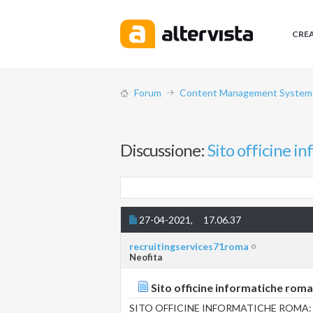
CRE
Forum
Content Management System (
Discussione:
Sito officine i
27-04-2021,
17.06.37
recruitingservices71roma
Neofita
Sito officine informatiche roma:
SITO OFFICINE INFORMATICHE ROMA: