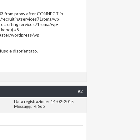
 403 from proxy after CONNECT in
i/recruitingservices71roma/wp-
i/recruitingservices71roma/wp-
 kend)) #5
/master/wordpress/wp-
fuso e disorientato.
#2
Data registrazione
14-02-2015
Messaggi
4,665