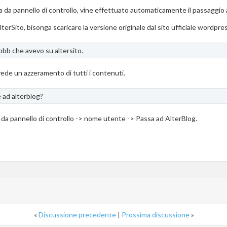
 da pannello di controllo, vine effettuato automaticamente il passaggio 
terSito, bisonga scaricare la versione originale dal sito ufficiale wordpre
hpbb che avevo su altersito.
vede un azzeramento di tutti i contenuti.
ad alterblog?
 da pannello di controllo -> nome utente -> Passa ad AlterBlog.
«
Discussione precedente
|
Prossima discussione
»