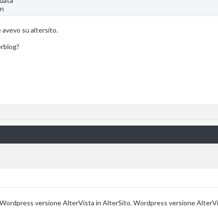
tuata
wn
 avevo su altersito.
erblog?
 Wordpress versione AlterVista in AlterSito. Wordpress versione AlterVist