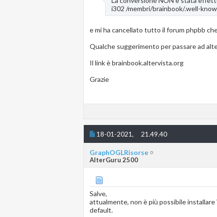
La conversione NON è stata effet
i302 /membri/brainbook/.well-kno
e mi ha cancellato tutto il forum phpbb che
Qualche suggerimento per passare ad alt
Il link è brainbook.altervista.org
Grazie
18-01-2021,
21.49.40
GraphOGLRisorse
AlterGuru 2500
Salve,
attualmente, non è più possibile installare
default.