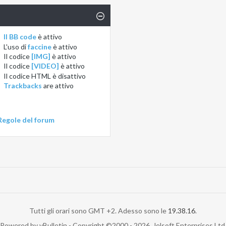
Il BB code
è
attivo
L'uso di
faccine
è
attivo
Il codice
[IMG]
è
attivo
Il codice
[VIDEO]
è
attivo
Il codice HTML è
disattivo
Trackbacks
are
attivo
Regole del forum
Tutti gli orari sono GMT +2. Adesso sono le
19.38.16
.
Powered by vBulletin - Copyright ©2000 - 2026, Jelsoft Enterprises Ltd