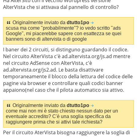
Ha AlterSito con il vecchio Wordpress versione
AlterVista che si attivava dal pannello di controllo?
Originalmente inviato da
dtutto1po
scusa ma come "probabilmente"? io vedo scritto "ads
Google", mi piacerebbe sapere con esattezza se quei
banners sono di altervista o di google
I baner dei 2 circuiti, si distinguno guardando il codice.
Nel circuito AlterVista c'è ad.altervista.org/js.ad mentre
nel circuito AdSense con AlterVista, c'è
ad.altervista.org/js2.ad. Le basta disattivare
temporaneamente il blocco della lettura del codice delle
pagine via browser e controllare quali codici banner
appaiono(nel caso che il pilota automatico sia attivo.
Originalmente inviato da
dtutto1po
come mai non mi è stato chiesto nessun dato per un
eventuale accredito? C'è una soglia specifica da
raggiungere prima che si attivi tale richiesta?
Per il circuito AterVista bisogna raggiungere la soglia di