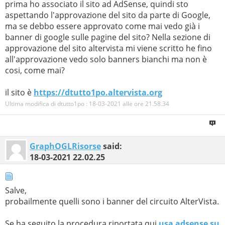
prima ho associato il sito ad AdSense, quindi sto
aspettando l'approvazione del sito da parte di Google,
ma se debbo essere approvato come mai vedo già i
banner di google sulle pagine del sito? Nella sezione di
approvazione del sito altervista mi viene scritto he fino
all'approvazione vedo solo banners bianchi ma non è
cosi, come mai?
il sito è
https://dtutto1po.altervista.org
Ultima modifica di dtutto1po : 18-03-2021 alle ore
21.58.34
GraphOGLRisorse
said:
18-03-2021
22.02.25
Salve,
probailmente quelli sono i banner del circuito AlterVista.
Se ha seguito la procedura riportata qui
usa adsense su