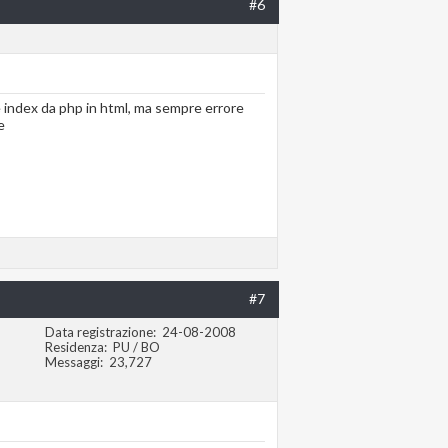
#6
ile index da php in html, ma sempre errore
e
#7
Data registrazione
24-08-2008
Residenza
PU / BO
Messaggi
23,727