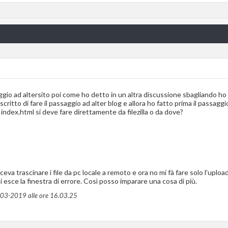
saggio ad altersito poi come ho detto in un altra discussione sbagliando h
critto di fare il passaggio ad alter blog e allora ho fatto prima il passaggi
 index.html si deve fare direttamente da filezilla o da dove?
aceva trascinare i file da pc locale a remoto e ora no mi fà fare solo l'uplo
 esce la finestra di errore. Così posso imparare una cosa di più.
5-03-2019 alle ore
16.03.25