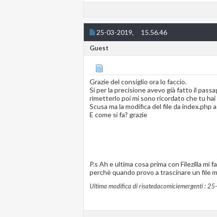
25-03-2019,
15.56.46
Guest
Grazie del consiglio ora lo faccio.
Si per la precisione avevo già fatto il pas
rimetterlo poi mi sono ricordato che tu hai s
Scusa ma la modifica del file da index.php a
E come si fa? grazie
P.s Ah e ultima cosa prima con Filezilla mi f
perchè quando provo a trascinare un file mi
Ultima modifica di risatedacomiciemergenti : 2