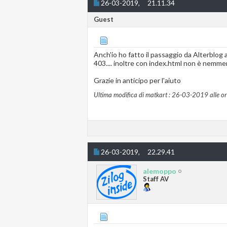
26-03-2019,
21.11.34
Guest
Anch'io ho fatto il passaggio da Alterblog a
403.... inoltre con index.html non è nemmen
Grazie in anticipo per l'aiuto
Ultima modifica di matkart : 26-03-2019 alle o
26-03-2019,
22.29.41
alemoppo
Staff AV