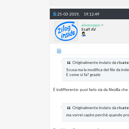
25-03-2019,
19.12.49
alemoppo
Staff AV
Originalmente inviato da
risat
Scusa ma la modifica del file da ind
E come si fa? grazie
È indifferente: puoi farlo sia da filezilla che
Originalmente inviato da
risat
ma vorrei capire perchè quando provo