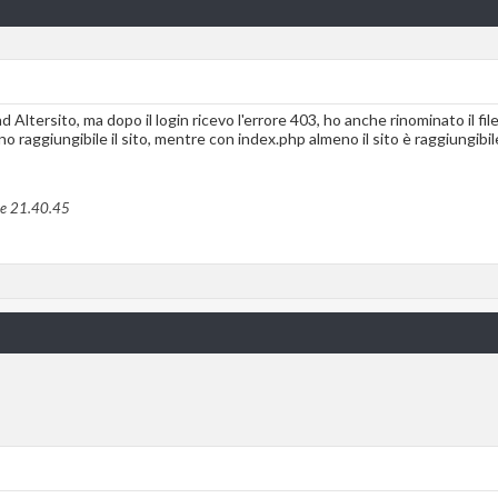
d Altersito, ma dopo il login ricevo l'errore 403, ho anche rinominato il f
o raggiungibile il sito, mentre con index.php almeno il sito è raggiungibil
re
21.40.45