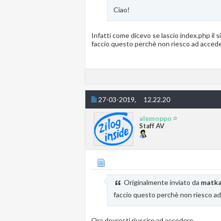
Ciao!
Infatti come dicevo se lascio index.php il si
faccio questo perchè non riesco ad accedere
27-03-2019,
12.22.20
alemoppo
Staff AV
Originalmente inviato da
matka
faccio questo perchè non riesco ad 
Ora dovresti riuscire ad accedere.