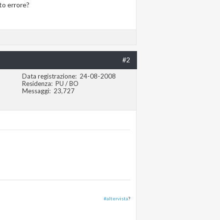
sto errore?
#2
Data registrazione
24-08-2008
Residenza
PU / BO
Messaggi
23,727
#altervista
?