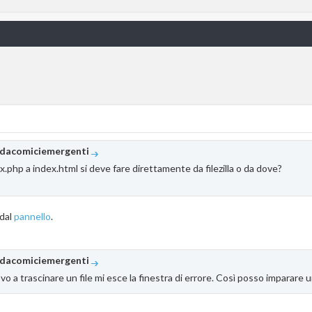
edacomiciemergenti
ex.php a index.html si deve fare direttamente da filezilla o da dove?
 dal
pannello
.
edacomiciemergenti
 a trascinare un file mi esce la finestra di errore. Così posso imparare u