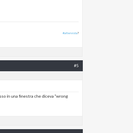
#altervista
?
#5
osso in una finestra che diceva "wrong