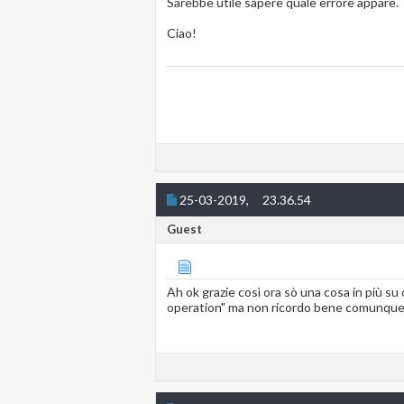
Sarebbe utile sapere quale errore appare.
Ciao!
25-03-2019,
23.36.54
Guest
Ah ok grazie così ora sò una cosa in più su
operation" ma non ricordo bene comunque or