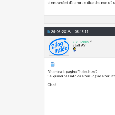
di entrarci mi dà errore e dice che non c'è 
25-03-2019,
08.45.11
alemoppo
Staff AV
Rinomina la pagina "index.html".
Sei quindi passato da alterBlog ad alterSi
Ciao!