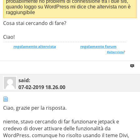
probabilmente ho problemi di connessione tra i due siti,
quando loggo su WordPress mi dice che altervista non è
raggiungibile
Cosa stai cercando di fare?
Ciao!
regolamento altervista
_______________
regolamento forum
#altervista
?
said:
07-02-2019
18.26.00
Ciao, grazie per la risposta.
niente, stavo cercando di far funzionare jetpack e
credevo di dover attivare delle funzionalità da
WordPress. comunque ho risolto usando il teme Divi,