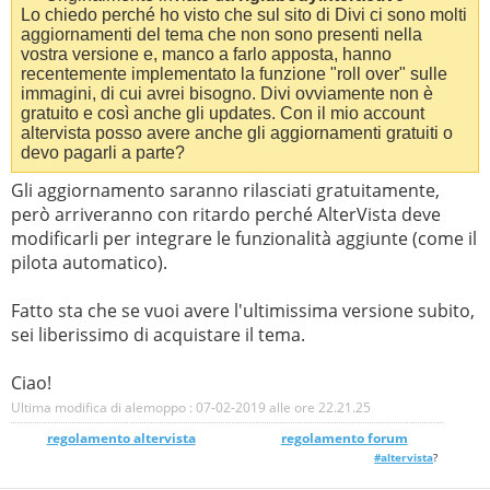
Lo chiedo perché ho visto che sul sito di Divi ci sono molti
aggiornamenti del tema che non sono presenti nella
vostra versione e, manco a farlo apposta, hanno
recentemente implementato la funzione "roll over" sulle
immagini, di cui avrei bisogno. Divi ovviamente non è
gratuito e così anche gli updates. Con il mio account
altervista posso avere anche gli aggiornamenti gratuiti o
devo pagarli a parte?
Gli aggiornamento saranno rilasciati gratuitamente,
però arriveranno con ritardo perché AlterVista deve
modificarli per integrare le funzionalità aggiunte (come il
pilota automatico).
Fatto sta che se vuoi avere l'ultimissima versione subito,
sei liberissimo di acquistare il tema.
Ciao!
Ultima modifica di alemoppo : 07-02-2019 alle ore
22.21.25
regolamento altervista
_______________
regolamento forum
#altervista
?