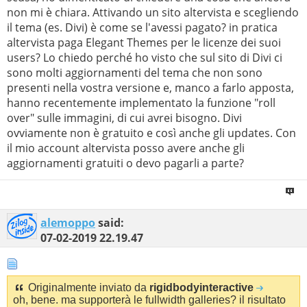
non mi è chiara. Attivando un sito altervista e scegliendo
il tema (es. Divi) è come se l'avessi pagato? in pratica
altervista paga Elegant Themes per le licenze dei suoi
users? Lo chiedo perché ho visto che sul sito di Divi ci
sono molti aggiornamenti del tema che non sono
presenti nella vostra versione e, manco a farlo apposta,
hanno recentemente implementato la funzione "roll
over" sulle immagini, di cui avrei bisogno. Divi
ovviamente non è gratuito e così anche gli updates. Con
il mio account altervista posso avere anche gli
aggiornamenti gratuiti o devo pagarli a parte?
alemoppo
said:
07-02-2019
22.19.47
Originalmente inviato da
rigidbodyinteractive
oh, bene. ma supporterà le fullwidth galleries? il risultato