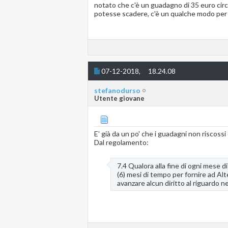
notato che c'è un guadagno di 35 euro circ
potesse scadere, c'è un qualche modo per 
07-12-2018,
18.24.08
stefanodurso
Utente giovane
E' già da un po' che i guadagni non riscoss
Dal regolamento:
7.4 Qualora alla fine di ogni mese d
(6) mesi di tempo per fornire ad Alt
avanzare alcun diritto al riguardo ne