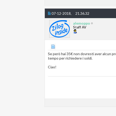
07-12-2018,
21.36.32
alemoppo
Staff AV
Se però hai 35€ non dovresti aver alcun p
tempo per richiedere i soldi.
Ciao!