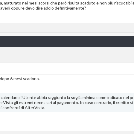
a, maturato nei mesi scorsi che però risulta scaduto e non più riscuotib
averli oppure devo dire addio definitivamente?
i dopo 6 mesi scadono.
i calendario l'Utente abbia raggiunto la soglia minima come indicato nel pr
erVista gli estremi necessari al pagamento. In caso contrario, il credito s
i confronti di AlterVista.