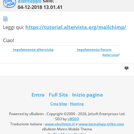
alemoppo
said:
04-12-2018
13.01.41
Leggi qui:
https://tutorial.altervista.org/mailchimp/
Ciao!
regolamento altervista
_______________
regolamento forum
#altervista
?
Entra
Full Site
Inizio pagina
Crea blog
-
Hosting
Powered by vBulletin - Copyright ©2000 - 2026, Jelsoft Enterprises Ltd.
SEO by
vBSEO
Traduzione italiana :
www.vbulletin.it
e
www.tecnology-tribe.com
vBulletin Metro Mobile Theme