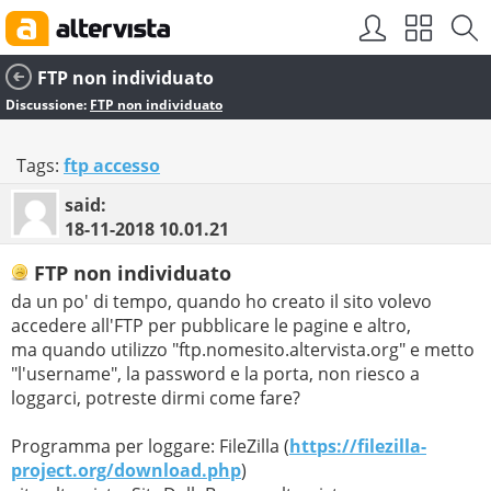
FTP non individuato
Discussione:
FTP non individuato
Tags:
ftp accesso
said:
18-11-2018
10.01.21
FTP non individuato
da un po' di tempo, quando ho creato il sito volevo
accedere all'FTP per pubblicare le pagine e altro,
ma quando utilizzo "ftp.nomesito.altervista.org" e metto
"l'username", la password e la porta, non riesco a
loggarci, potreste dirmi come fare?
Programma per loggare: FileZilla (
https://filezilla-
project.org/download.php
)