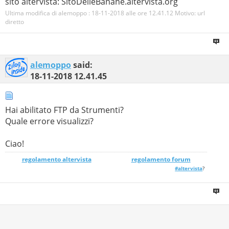
sito altervista: SitoDelleBanane.altervista.org
Ultima modifica di alemoppo : 18-11-2018 alle ore
12.41.12
Motivo:
url
diretto
alemoppo
said:
18-11-2018
12.41.45
Hai abilitato FTP da Strumenti?
Quale errore visualizzi?
Ciao!
regolamento altervista
_______________
regolamento forum
#altervista
?