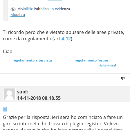
Ti ricordo però che è vietato abusare delle aree private,
come da regolamento (art
4.12
).
Ciao!
regolamento altervista
_______________
regolamento forum
#altervista
?
said:
14-11-2018
08.18.55
Grazie per la risposta, ieri sera ho cominciato a fare un
giro su internet e ho trovato il plugin register. Volevo
sapere, da quello che ho letto sembra di si, se può fare