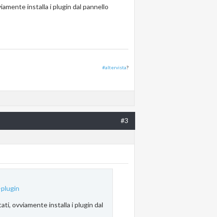
amente installa i plugin dal pannello
#altervista
?
#3
+plugin
i, ovviamente installa i plugin dal