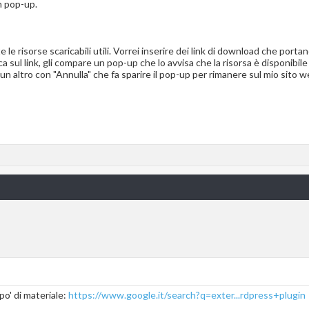
n pop-up.
le risorse scaricabili utili. Vorrei inserire dei link di download che portano
a sul link, gli compare un pop-up che lo avvisa che la risorsa è disponibi
un altro con "Annulla" che fa sparire il pop-up per rimanere sul mio sito
po' di materiale:
https://www.google.it/search?q=exter...rdpress+plugin