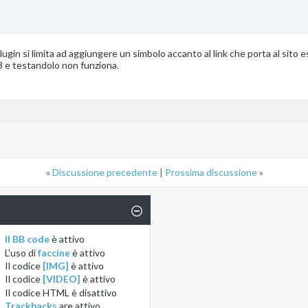
plugin si limita ad aggiungere un simbolo accanto al link che porta al sito e
8 e testandolo non funziona.
«
Discussione precedente
|
Prossima discussione
»
Il BB code
è
attivo
L'uso di
faccine
è
attivo
Il codice
[IMG]
è
attivo
Il codice
[VIDEO]
è
attivo
Il codice HTML è
disattivo
Trackbacks
are
attivo