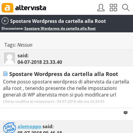
Spostare Wordpress da cartella alla Root
Discussione:
Spostare Wordpress da cartella alla Root
Tags:
Nessun
said:
04-07-2018
23.33.40
Spostare Wordpress da cartella alla Root
Come posso spostare wordpress di altervista da cartella
alla root , tenendo presente che nelle impostazioni
generali di WP altervista mon si può modificare url
Ultima modifica di meteostorm : 04-07-2018 alle ore
23.34.45
alemoppo
said:
05-07-2018
00.46.18