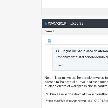
03-07-2018,
15.38.31
Guest
Originalmente inviato da
alem
Probabilmente stai condividendo t
Ciao!
No era la prima volta che condividevo su 
adesso mi ha dato di nuovo lo stesso messa
qualche errore di wordpress che fa contr
Ps. Può essere che devo attivare cloudfla
Ultima modifica di myspaceweb : 03-07-2018 al