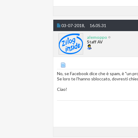
03-07-2018,
16.05.31
alemoppo
Staff AV
No, se Facebook dice che è spam, è "un pr
Se loro te l'hanno sbloccato, dovresti chied
Ciao!