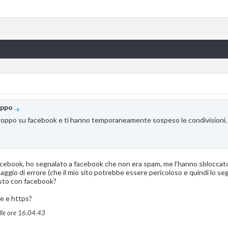
oppo
roppo su facebook e ti hanno temporaneamente sospeso le condivisioni.
facebook, ho segnalato a facebook che non era spam, me l'hanno sbloccato
ggio di errore (che il mio sito potrebbe essere pericoloso e quindi lo 
asto con facebook?
re e https?
le ore
16.04.43