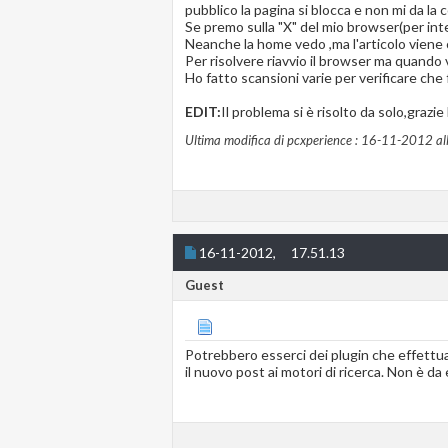
pubblico la pagina si blocca e non mi da la
Se premo sulla "X" del mio browser(per inter
Neanche la home vedo ,ma l'articolo vien
Per risolvere riavvio il browser ma quando
Ho fatto scansioni varie per verificare ch
EDIT:
Il problema si è risolto da solo,grazie
Ultima modifica di pcxperience : 16-11-2012 al
16-11-2012,
17.51.13
Guest
Potrebbero esserci dei plugin che effettua
il nuovo post ai motori di ricerca. Non è d