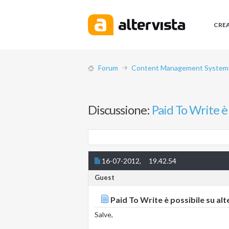
CRE
Forum
Content Management System (
Discussione:
Paid To Write è 
16-07-2012,
19.42.54
Guest
Paid To Write è possibile su alt
Salve,