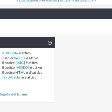
«
Discussione precedente
|
Prossima discussione
»
Il BB code
è
attivo
L'uso di
faccine
è
attivo
Il codice
[IMG]
è
attivo
Il codice
[VIDEO]
è
attivo
Il codice HTML è
disattivo
Trackbacks
are
attivo
Regole del forum