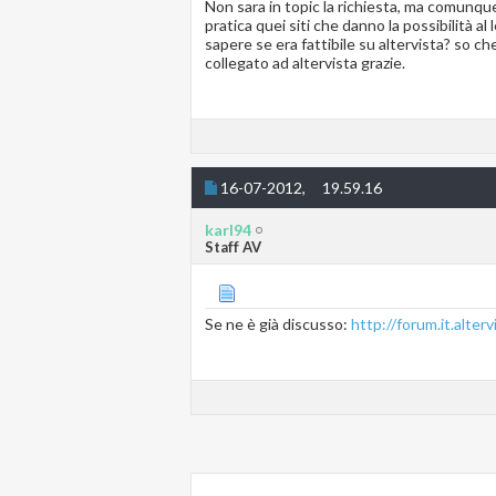
Non sara in topic la richiesta, ma comunque 
pratica quei siti che danno la possibilità al
sapere se era fattibile su altervista? so c
collegato ad altervista grazie.
16-07-2012,
19.59.16
karl94
Staff AV
Se ne è già discusso:
http://forum.it.alterv