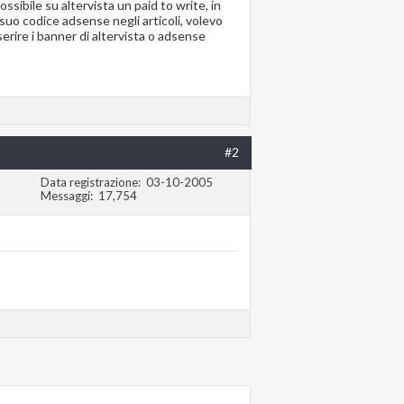
ssibile su altervista un paid to write, in
il suo codice adsense negli articoli, volevo
serire i banner di altervista o adsense
#2
Data registrazione
03-10-2005
Messaggi
17,754