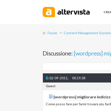
CRE
Forum
Content Management System (
Discussione:
[wordpress] migl
02-09-2011,
00.19.38
Guest
[wordpress] migliorare indicizza
Come posso fare per farmi trovare piu faci