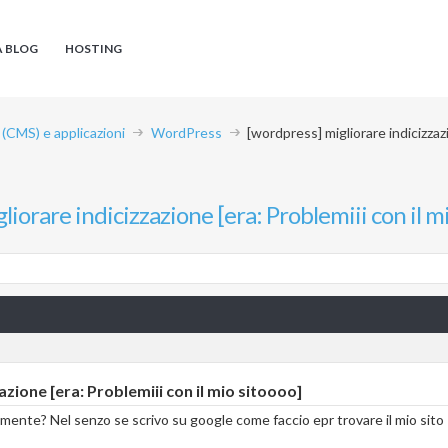
A BLOG
HOSTING
CMS) e applicazioni
WordPress
[wordpress] migliorare indicizzazi
iorare indicizzazione [era: Problemiii con il m
zione [era: Problemiii con il mio sitoooo]
lmente? Nel senzo se scrivo su google come faccio epr trovare il mio sito