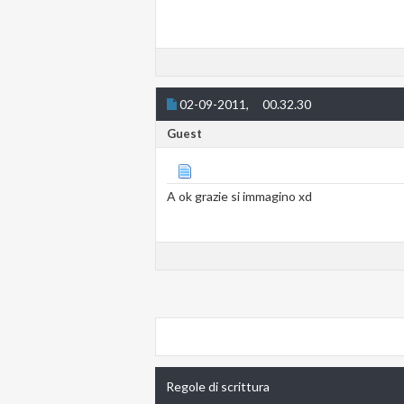
02-09-2011,
00.32.30
Guest
A ok grazie si immagino xd
Regole di scrittura