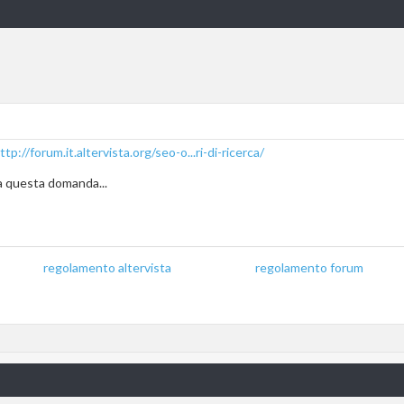
ttp://forum.it.altervista.org/seo-o...ri-di-ricerca/
a questa domanda...
regolamento altervista
_______________
regolamento forum