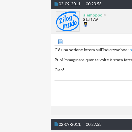
02-09-2011,
00.23.58
alemoppo
Staff AV
C'é una sezione intera sull'indicizzazione:
h
Puoi immaginare quante volte è stata fatt
Ciao!
02-09-2011,
00.27.53