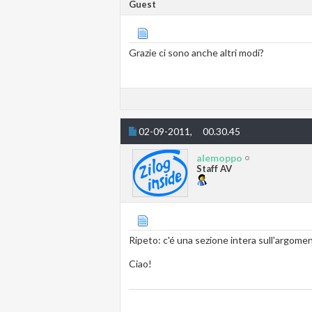
Guest
Grazie ci sono anche altri modi?
02-09-2011,
00.30.45
alemoppo
Staff AV
Ripeto: c'é una sezione intera sull'argomen
Ciao!