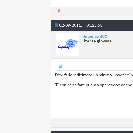
02-09-2011,
00.22.53
download90
Utente giovane
Devi farlo indicizzare un minimo...inseriscilo f
Ti conviene fare questa operazione anche pe