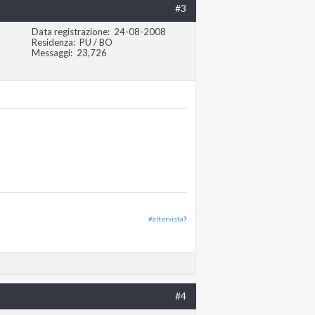
#3
Data registrazione
24-08-2008
Residenza
PU / BO
Messaggi
23,726
#altervista
?
#4