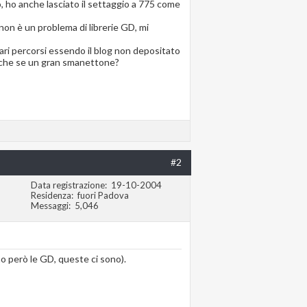
o, ho anche lasciato il settaggio a 775 come
non è un problema di librerie GD, mi
vari percorsi essendo il blog non depositato
nche se un gran smanettone?
#2
Data registrazione
19-10-2004
Residenza
fuori Padova
Messaggi
5,046
ono però le GD, queste ci sono).