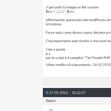
// get path to image on file system
$src = '../../../' . $src;
effettuando questa piccola modifica la ca
istruzione.
Forse sarà, come dicevo sopra, del percorso
Cmq importante aver risolto e che resti n
Ciao e grazie
p.s.
per lo script è il semplice "TimThumb PHP Sc
Ultima modifica di siulpcampania : 26-02-2010 
27-01-2012,
01.22.27
Guest