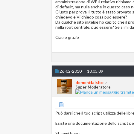
amministrazione di WP il relativo richiamo 
di default, ma nulla anche in questo caso n
Giusto per prova, il tutto è stato provato
chiedevo e Vi chiedo cosa può essere?
Da qualche sito ingelse ho capito che il pr
nella root centrale, può essere? Se si m
Ciao e grazie
26-02-2010,
10.05.09
dementialsite
Super Moderatore
Può darsi che il tuo script utilizza delle l
Esiste una documentazione dello script per
Stammi bene...