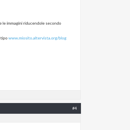
te le immagini riducendole secondo
l tipo
www.miosito.altervista.org/blog
#4