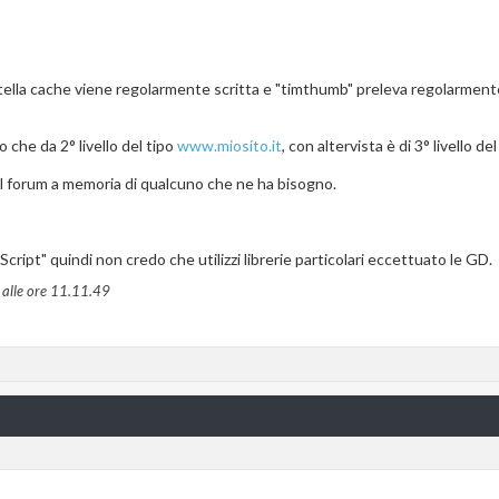
rtella cache viene regolarmente scritta e "timthumb" preleva regolarmen
 che da 2° livello del tipo
www.miosito.it
, con altervista è di 3° livello de
el forum a memoria di qualcuno che ne ha bisogno.
ript" quindi non credo che utilizzi librerie particolari eccettuato le GD.
alle ore
11.11.49