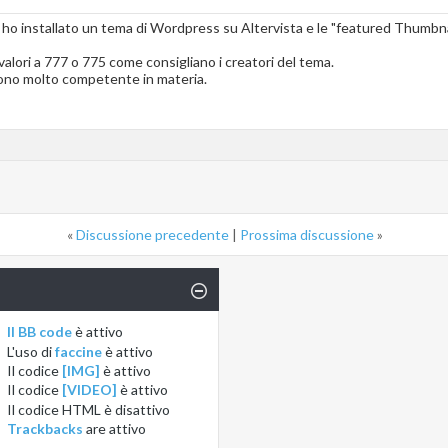
e ho installato un tema di Wordpress su Altervista e le "featured Thumb
ori a 777 o 775 come consigliano i creatori del tema.
sono molto competente in materia.
«
Discussione precedente
|
Prossima discussione
»
Il BB code
è
attivo
L'uso di
faccine
è
attivo
Il codice
[IMG]
è
attivo
Il codice
[VIDEO]
è
attivo
Il codice HTML è
disattivo
Trackbacks
are
attivo