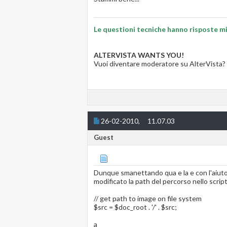
Le questioni tecniche hanno risposte mig
ALTERVISTA WANTS YOU!
Vuoi diventare moderatore su AlterVista?
26-02-2010,
11.07.03
Guest
Dunque smanettando qua e la e con l'aiuto 
modificato la path del percorso nello scri
// get path to image on file system
$src = $doc_root . '/' . $src;
a