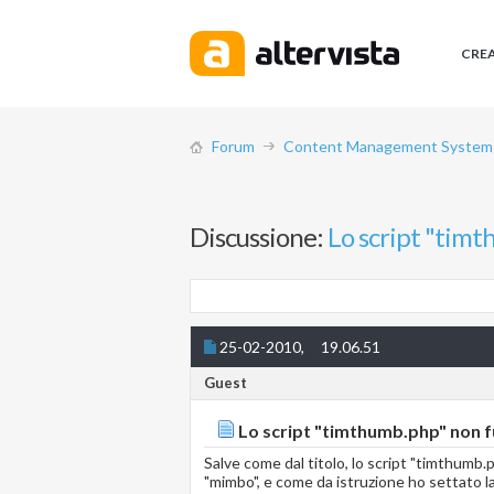
CRE
Forum
Content Management System (
Discussione:
Lo script "tim
25-02-2010,
19.06.51
Guest
Lo script "timthumb.php" non f
Salve come dal titolo, lo script "timthumb.
"mimbo", e come da istruzione ho settato l