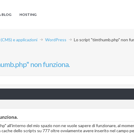
A BLOG
HOSTING
CMS) e applicazioni
WordPress
Lo script "timthumb.php" non fu
thumb.php" non funziona.
unziona.
php" all'interno del mio spazio non ne vuole sapere di funzionare, al mom
a cache dello scripts su 777 oltre ovviamente avere inserito nel campo pe