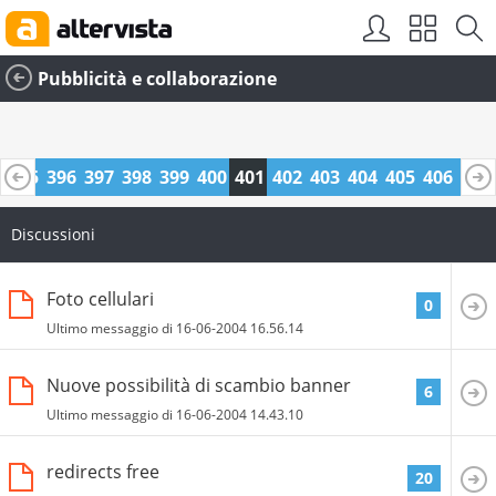
Pubblicità e collaborazione
4
395
396
397
398
399
400
401
402
403
404
405
406
407
8
419
420
Discussioni
Foto cellulari
0
Ultimo messaggio di
16-06-2004
16.56.14
Nuove possibilità di scambio banner
6
Ultimo messaggio di
16-06-2004
14.43.10
redirects free
20