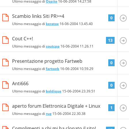
Ultimo messaggio di
Ospite
16-06-2004
14.27.58
Scambio links Siti PR>=4
0
Ultimo messaggio di
keratox
16-06-2004
13.45.40
Cout C++!
13
Ultimo messaggio di
coutcpp
16-06-2004
11.26.11
Presentazione progetto Fartweb
0
Ultimo messaggio di
fartweb
16-06-2004
10.59.29
Anti666
0
Ultimo messaggio di
boldique
15-06-2004
23.39.51
aperto forum Elettronica Digitale + Linux
1
Ultimo messaggio di
rug
15-06-2004
22.30.38
Complimenti a chi mi ha clonato il sito!