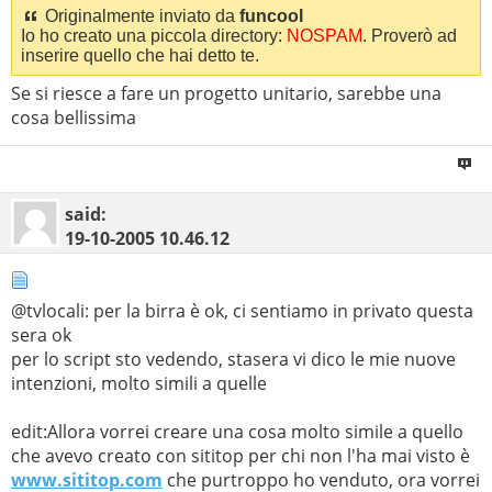
Originalmente inviato da
funcool
Io ho creato una piccola directory:
NOSPAM
. Proverò ad
inserire quello che hai detto te.
Se si riesce a fare un progetto unitario, sarebbe una
cosa bellissima
said:
19-10-2005
10.46.12
@tvlocali: per la birra è ok, ci sentiamo in privato questa
sera ok
per lo script sto vedendo, stasera vi dico le mie nuove
intenzioni, molto simili a quelle
edit:Allora vorrei creare una cosa molto simile a quello
che avevo creato con sititop per chi non l'ha mai visto è
www.sititop.com
che purtroppo ho venduto, ora vorrei