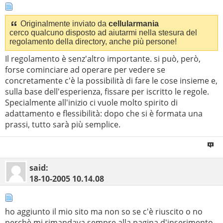
Originalmente inviato da
cellularmania
cerco qualcuno disposto ad aiutarmi nella stesura del
regolamento della directory, anche più persone!
Il regolamento è senz'altro importante. si può, però,
forse cominciare ad operare per vedere se
concretamente c'è la possibilità di fare le cose insieme e,
sulla base dell'esperienza, fissare per iscritto le regole.
Specialmente all'inizio ci vuole molto spirito di
adattamento e flessibilità: dopo che si è formata una
prassi, tutto sarà più semplice.
said:
18-10-2005
10.14.08
ho aggiunto il mio sito ma non so se c'è riuscito o no
perchè mi rimandava sempre alla pagina d'inserimento