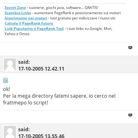
Secret Zone
- suonerie, giochi java, software... GRATIS!
Scambio Links
- aumentare PageRank e posizionamento sui motori
Inserimento nei motori
- tool gratuito per indicizzare i nuovi siti
Calcola il PageRank futuro
Link Popularity e PageRank Tool
- i tuoi links su Google, Msn,
Yahoo e Dmoz
said:
17-10-2005
12.42.11
ok!
Per la mega directory fatemi sapere, io cerco nel
frattmepo lo script!
said:
17-10-2005
13.55.46