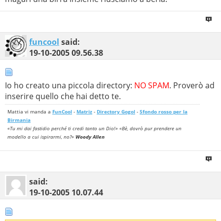
funcool
said:
19-10-2005
09.56.38
Io ho creato una piccola directory:
NO SPAM
. Proverò ad
inserire quello che hai detto te.
Mattia vi manda a
FunCool
-
Matriz
-
Directory Gogol
-
Sfondo rosso per la
Birmania
«Tu mi dai fastidio perché ti credi tanto un Dio!» «Bè, dovrò pur prendere un
modello a cui ispirarmi, no?»
Woody Allen
said:
19-10-2005
10.07.44