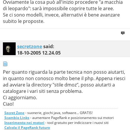
Ovviamente la cosa può all'inizio procedere "a macchia
di leopardo": sarà impossibile coprire tutte le aree.
Se ci sono modelli, invece, alternativi è bene avanzare
subito le proposte.
secretzone
said:
18-10-2005
12.24.05
Per quanto riguarda la parte tecnica non posso aiutarti,
in quanto non conosco molto bene il php. Appena riesci
ad avviare la directory "stile dmoz", posso aiutarti a
catalogare i vari siti senza problema.
Ci aggiorniamo.
Ciao!
Secret Zone
- suonerie, giochi java, software... GRATIS!
Scambio Links
- aumentare PageRank e posizionamento sui motori
Inserimento nei motori
- tool gratuito per indicizzare i nuovi siti
Calcola il PageRank futuro