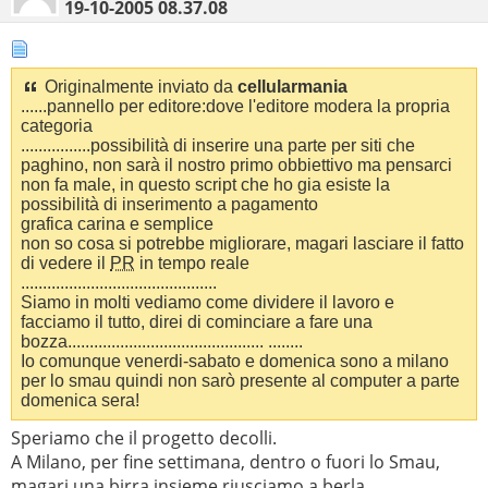
19-10-2005
08.37.08
Originalmente inviato da
cellularmania
......pannello per editore:dove l'editore modera la propria
categoria
................possibilità di inserire una parte per siti che
paghino, non sarà il nostro primo obbiettivo ma pensarci
non fa male, in questo script che ho gia esiste la
possibilità di inserimento a pagamento
grafica carina e semplice
non so cosa si potrebbe migliorare, magari lasciare il fatto
di vedere il
PR
in tempo reale
.............................................
Siamo in molti vediamo come dividere il lavoro e
facciamo il tutto, direi di cominciare a fare una
bozza............................................. ........
Io comunque venerdi-sabato e domenica sono a milano
per lo smau quindi non sarò presente al computer a parte
domenica sera!
Speriamo che il progetto decolli.
A Milano, per fine settimana, dentro o fuori lo Smau,
magari una birra insieme riusciamo a berla.