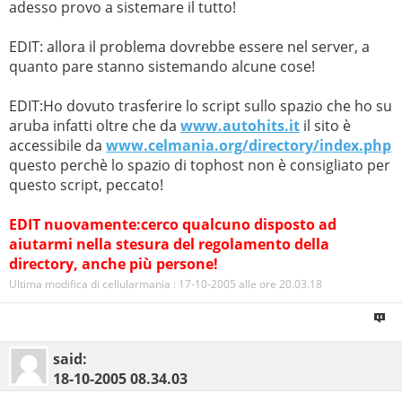
adesso provo a sistemare il tutto!
EDIT: allora il problema dovrebbe essere nel server, a
quanto pare stanno sistemando alcune cose!
EDIT:Ho dovuto trasferire lo script sullo spazio che ho su
aruba infatti oltre che da
www.autohits.it
il sito è
accessibile da
www.celmania.org/directory/index.php
questo perchè lo spazio di tophost non è consigliato per
questo script, peccato!
EDIT nuovamente:cerco qualcuno disposto ad
aiutarmi nella stesura del regolamento della
directory, anche più persone!
Ultima modifica di cellularmania : 17-10-2005 alle ore
20.03.18
said:
18-10-2005
08.34.03