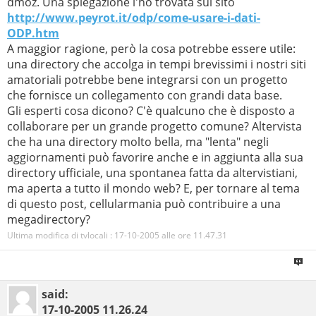
dmoz. Una spiegazione l'ho trovata sul sito
http://www.peyrot.it/odp/come-usare-i-dati-
ODP.htm
A maggior ragione, però la cosa potrebbe essere utile:
una directory che accolga in tempi brevissimi i nostri siti
amatoriali potrebbe bene integrarsi con un progetto
che fornisce un collegamento con grandi data base.
Gli esperti cosa dicono? C'è qualcuno che è disposto a
collaborare per un grande progetto comune? Altervista
che ha una directory molto bella, ma "lenta" negli
aggiornamenti può favorire anche e in aggiunta alla sua
directory ufficiale, una spontanea fatta da altervistiani,
ma aperta a tutto il mondo web? E, per tornare al tema
di questo post, cellularmania può contribuire a una
megadirectory?
Ultima modifica di tvlocali : 17-10-2005 alle ore
11.47.31
said:
17-10-2005
11.26.24