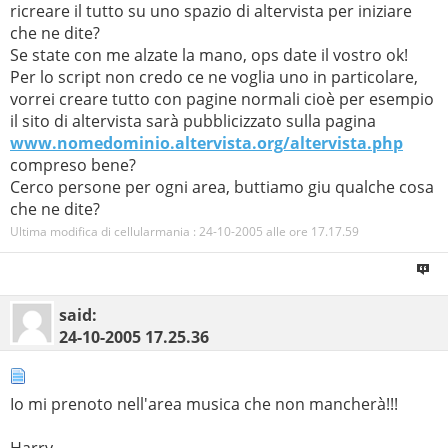
ricreare il tutto su uno spazio di altervista per iniziare
che ne dite?
Se state con me alzate la mano, ops date il vostro ok!
Per lo script non credo ce ne voglia uno in particolare,
vorrei creare tutto con pagine normali cioè per esempio
il sito di altervista sarà pubblicizzato sulla pagina
www.nomedominio.altervista.org/altervista.php
compreso bene?
Cerco persone per ogni area, buttiamo giu qualche cosa
che ne dite?
Ultima modifica di cellularmania : 24-10-2005 alle ore
17.17.59
said:
24-10-2005
17.25.36
Io mi prenoto nell'area musica che non mancherà!!!
Harry